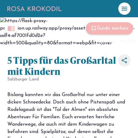
menu
☀️
Heute
menu_book
bookmark_add
Guide merken
Plane mit Kro
ki
Foto: Rosa Krokodil
5 Tipps für das Großarltal
share
celebration
Events
mit Kindern
NEU
hiking
Salzburger Land
Abenteuer
hotel
Unterkünfte
Bislang kannten wir das Großarltal nur unter einer
dicken Schneedecke. Doch auch ohne Pistenspaß und
menu_book
Guides
Rodelagaudi ist das "Tal der Almen" ein absolutes
Abenteuer für Familien. Euch erwarten herrliche
map
Karte
Wanderwege, die auch mit dem Kinderwagen zu
befahren sind. Spielplätze, auf denen selbst die