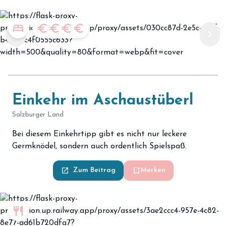
bed
euro
euro
euro
euro
chevron_left
chevron_right
Einkehr im Aschaustüberl
Salzburger Land
Bei diesem Einkehrtipp gibt es nicht nur leckere
Germknödel, sondern auch ordentlich Spielspaß.
bookmark_add
launch
Zum Beitrag
Merken
restaurant