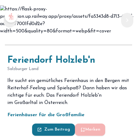
hiking
chevron_left
chevron_right
Feriendorf Holzleb'n
Salzburger Land
Ihr sucht ein gemütliches Ferienhaus in den Bergen mit
Reiterhof-Feeling und Spielspaß? Dann haben wir das
richtige für euch: Das Feriendorf Holzleb'n
im
Großarltal in Österreich.
Ferienhäuser für die Großfamilie
bookmark_add
launch
Zum Beitrag
Merken