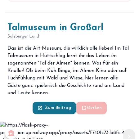
Talmuseum in Großarl
Salzburger Land
Das ist die Art Museum, die wirklich alle lieben! Im Tal
Talmuseum in Hüttschlag lernt ihr das Leben im
sogenannten "Tal der Almen" kennen. Was für ein
Knaller! Ob beim Kuh-Bingo, im Almen-Kino oder auf
Tuchfühlung mit Wald und Wiese, hier lernen alle
Gäste ganz spielerisch die Geschichte rund um Land
und Leute kennen.
bookmark_add
launch
Zum Beitrag
Merken
museum
chevron_left
chevron_right