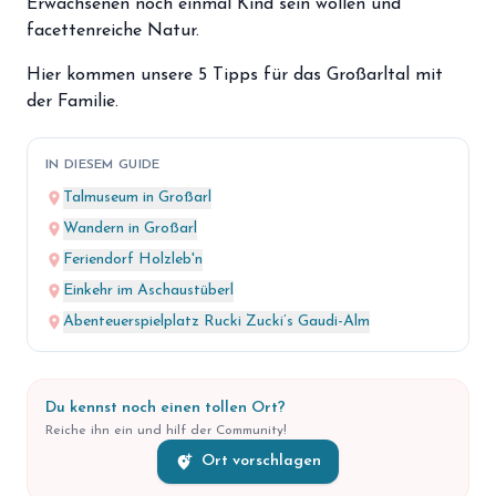
Erwachsenen noch einmal Kind sein wollen und
storefront
Shop
facettenreiche Natur.
loyalty
Mitgliedschaft
Hier kommen unsere 5 Tipps für das Großarltal mit
der Familie.
handshake
Partnerschaft
groups
IN DIESEM GUIDE
Entdecker Crew
place
Talmuseum in Großarl
place
Wandern in Großarl
login
Anmelden / Registrieren
place
Feriendorf Holzleb'n
place
Einkehr im Aschaustüberl
place
Abenteuerspielplatz Rucki Zucki’s Gaudi-Alm
Du kennst noch einen tollen Ort?
Reiche ihn ein und hilf der Community!
add_location_alt
Ort vorschlagen