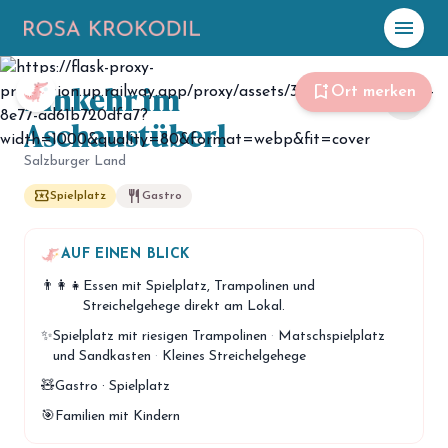
menu
Foto: Rosa Krokodil
Einkehr im
☀️
Heute
bookmark_add
Ort merken
share
Aschaustüberl
Plane mit Kro
ki
Salzburger Land
local_play
restaurant
Spielplatz
Gastro
celebration
Events
NEU
hiking
AUF EINEN BLICK
Abenteuer
👨‍👩‍👧
Essen mit Spielplatz, Trampolinen und
hotel
Unterkünfte
Streichelgehege direkt am Lokal.
✨
Spielplatz mit riesigen Trampolinen
·
Matschspielplatz
menu_book
Guides
und Sandkasten
·
Kleines Streichelgehege
map
🧸
Gastro · Spielplatz
Karte
🎯
Familien mit Kindern