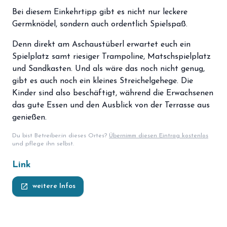
storefront
Shop
Bei diesem Einkehrtipp gibt es nicht nur leckere
Germknödel, sondern auch ordentlich Spielspaß.
loyalty
Mitgliedschaft
Denn direkt am Aschaustüberl erwartet euch ein
handshake
Partnerschaft
Spielplatz samt riesiger Trampoline, Matschspielplatz
und Sandkasten. Und als wäre das noch nicht genug,
groups
Entdecker Crew
gibt es auch noch ein kleines Streichelgehege. Die
Kinder sind also beschäftigt, während die Erwachsenen
das gute Essen und den Ausblick von der Terrasse aus
login
Anmelden / Registrieren
genießen.
Du bist Betreiber:in dieses Ortes?
Übernimm diesen Eintrag kostenlos
und pflege ihn selbst.
Link
launch
weitere Infos