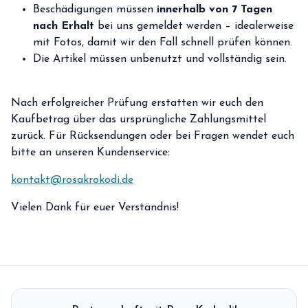
storefront
Beschädigungen müssen
innerhalb von 7 Tagen
Shop
nach Erhalt
bei uns gemeldet werden – idealerweise
loyalty
mit Fotos, damit wir den Fall schnell prüfen können.
Mitgliedschaft
Die Artikel müssen unbenutzt und vollständig sein.
handshake
Partnerschaft
groups
Nach erfolgreicher Prüfung erstatten wir euch den
Entdecker Crew
Kaufbetrag über das ursprüngliche Zahlungsmittel
zurück. Für Rücksendungen oder bei Fragen wendet euch
login
Anmelden / Registrieren
bitte an unseren Kundenservice:
kontakt@rosakrokodi.de
Vielen Dank für euer Verständnis!