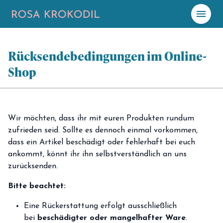
menu
☀️
Heute
Rücksendebedingungen im Online-
Shop
Plane mit Kro
ki
celebration
Events
NEU
Wir möchten, dass ihr mit euren Produkten rundum
hiking
Abenteuer
zufrieden seid. Sollte es dennoch einmal vorkommen,
dass ein Artikel beschädigt oder fehlerhaft bei euch
hotel
Unterkünfte
ankommt, könnt ihr ihn selbstverständlich an uns
zurücksenden.
menu_book
Guides
Bitte beachtet:
map
Karte
Eine Rückerstattung erfolgt ausschließlich
bei
beschädigter oder mangelhafter Ware
.