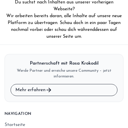
Du suchst nach Inhalten aus unserer vorherigen
storefront
Shop
Webseite?
Wir arbeiten bereits daran, alle Inhalte auf unsere neue
loyalty
Mitgliedschaft
Platform zu übertragen. Schau doch in ein paar Tagen
handshake
nochmal vorbei oder schau dich währenddessen auf
Partnerschaft
unserer Seite um.
groups
Entdecker Crew
login
Anmelden / Registrieren
Partnerschaft mit Rosa Krokodil
Werde Partner und erreiche unsere Community – jetzt
informieren.
arrow_forward
Mehr erfahren
NAVIGATION
Startseite