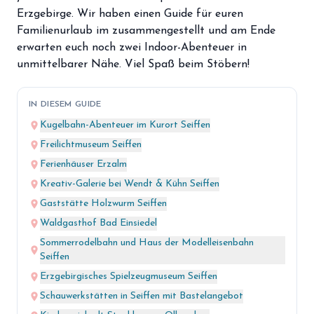
storefront
Shop
Erzgebirge. Wir haben einen Guide für euren
Familienurlaub im zusammengestellt und am Ende
loyalty
Mitgliedschaft
erwarten euch noch zwei Indoor-Abenteuer in
unmittelbarer Nähe. Viel Spaß beim Stöbern!
handshake
Partnerschaft
groups
IN DIESEM GUIDE
Entdecker Crew
place
Kugelbahn-Abenteuer im Kurort Seiffen
place
Freilichtmuseum Seiffen
login
Anmelden / Registrieren
place
Ferienhäuser Erzalm
place
Kreativ-Galerie bei Wendt & Kühn Seiffen
place
Gaststätte Holzwurm Seiffen
place
Waldgasthof Bad Einsiedel
Sommerrodelbahn und Haus der Modelleisenbahn
place
Seiffen
place
Erzgebirgisches Spielzeugmuseum Seiffen
place
Schauwerkstätten in Seiffen mit Bastelangebot