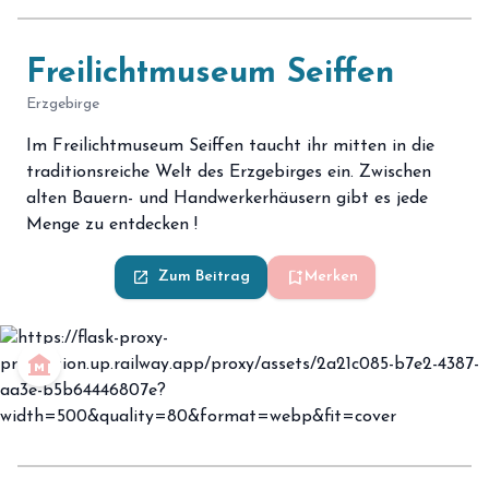
Freilichtmuseum Seiffen
Erzgebirge
Im Freilichtmuseum Seiffen taucht ihr mitten in die
traditionsreiche Welt des Erzgebirges ein. Zwischen
alten Bauern- und Handwerkerhäusern gibt es jede
Menge zu entdecken !
bookmark_add
launch
Zum Beitrag
Merken
museum