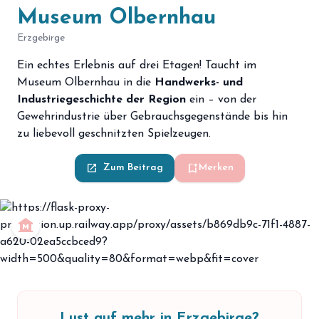
Museum Olbernhau
Erzgebirge
Ein echtes Erlebnis auf drei Etagen! Taucht im
Museum Olbernhau in die
Handwerks- und
Industriegeschichte der Region
ein – von der
Gewehrindustrie über Gebrauchsgegenstände bis hin
zu liebevoll geschnitzten Spielzeugen.
bookmark_add
launch
Zum Beitrag
Merken
museum
Lust auf mehr in Erzgebirge?