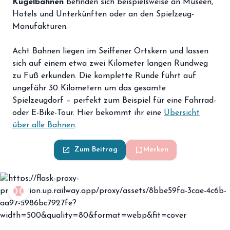
Kugelbahnen
befinden sich beispielsweise an Museen,
Hotels und Unterkünften oder an den Spielzeug-
Manufakturen.
Acht Bahnen liegen im Seiffener Ortskern und lassen
sich auf einem etwa zwei Kilometer langen Rundweg
zu Fuß erkunden. Die komplette Runde führt auf
ungefähr 30 Kilometern um das gesamte
Spielzeugdorf – perfekt zum Beispiel für eine Fahrrad-
oder E-Bike-Tour. Hier bekommt ihr eine
Übersicht
über alle Bahnen
.
bookmark_add
launch
Zum Beitrag
Merken
sports_baseball