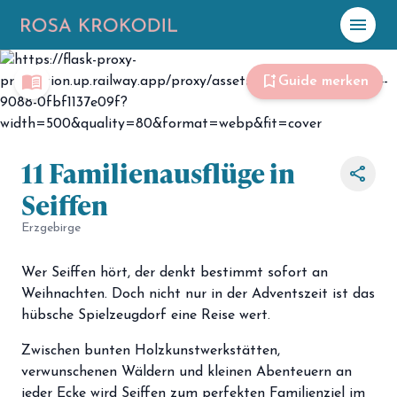
menu
☀️
Heute
menu_book
bookmark_add
Guide merken
Plane mit Kro
ki
11 Familienausflüge in
share
celebration
Events
Seiffen
NEU
hiking
Erzgebirge
Abenteuer
hotel
Unterkünfte
Wer Seiffen hört, der denkt bestimmt sofort an
Weihnachten. Doch nicht nur in der Adventszeit ist das
menu_book
Guides
hübsche Spielzeugdorf eine Reise wert.
map
Karte
Zwischen bunten Holzkunstwerkstätten,
verwunschenen Wäldern und kleinen Abenteuern an
jeder Ecke wird
Seiffen
zum perfekten Familienziel im