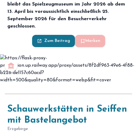
bleibt das Spielzeugmuseum im Jahr 2026 ab dem
13. April bis voraussichtlich einschließlich 25.
September 2026 für den Besucherverkehr
geschlossen.
bookmark_add
launch
Zum Beitrag
Merken
museum
Schauwerkstätten in Seiffen
mit Bastelangebot
Erzgebirge