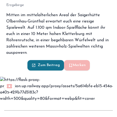
Erzgebirge
Mitten im mittelalterlichen Areal der Saigerhütte
Olbernhau-Grünthal erwartet euch eine riesige
Spielewelt. Auf 1.100 qm Indoor-Spielfläche könnt ihr
euch in einer 10 Meter hohen Kletterburg mit
Röhrenrutsche, in einer begehbaren Würfelwelt und in
zahlreichen weiteren Massivholz-Spielwelten richtig
auspowern.
bookmark_add
launch
Zum Beitrag
Merken
local_play