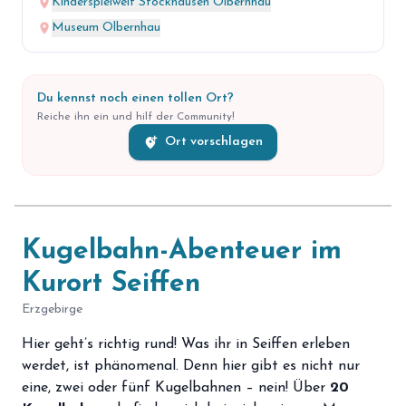
place
Kinderspielwelt Stockhausen Olbernhau
place
Museum Olbernhau
Du kennst noch einen tollen Ort?
Reiche ihn ein und hilf der Community!
add_location_alt
Ort vorschlagen
Kugelbahn-Abenteuer im
Kurort Seiffen
Erzgebirge
Hier geht’s richtig rund! Was ihr in Seiffen erleben
werdet, ist phänomenal. Denn hier gibt es nicht nur
eine, zwei oder fünf Kugelbahnen – nein! Über
20