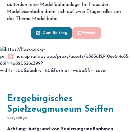
außerdem eine Modellbahnanlage. Im Haus der
Modelleisenbahn dreht sich auf zwei Etagen alles um
das Thema Modellbahn.
bookmark_add
launch
Zum Beitrag
Merken
local_play
Erzgebirgisches
Spielzeugmuseum Seiffen
Erzgebirge
Achtung:
Aufgrund von Sanierungsmaßnahmen