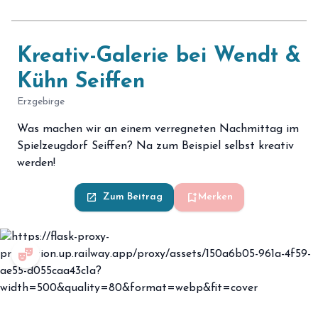
Kreativ-Galerie bei Wendt &
Kühn Seiffen
Erzgebirge
Was machen wir an einem verregneten Nachmittag im
Spielzeugdorf Seiffen? Na zum Beispiel selbst kreativ
werden!
bookmark_add
launch
Zum Beitrag
Merken
theater_comedy