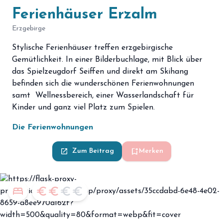
Ferienhäuser Erzalm
Erzgebirge
Stylische Ferienhäuser treffen erzgebirgische
Gemütlichkeit. In einer Bilderbuchlage, mit Blick über
das Spielzeugdorf Seiffen und direkt am Skihang
befinden sich die wunderschönen Ferienwohnungen
samt Wellnessbereich, einer Wasserlandschaft für
Kinder und ganz viel Platz zum Spielen.
Die Ferienwohnungen
bookmark_add
launch
Zum Beitrag
Merken
bed
euro
euro
euro
euro