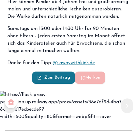
Hier können Kinder ab 4 Jahren frei und großformatig
malen und unterschiedliche Techniken ausprobieren.
Die Werke dürfen natürlich mitgenommen werden.
Samstags um 13:00 oder 14:30 Uhr für 90 Minuten
ohne Eltern - Jeden ersten Samstag im Monat öffnet
sich das Kinderatelier auch für Erwachsene, die schon
lange einmal mitmachen wollten.
Danke für den Tipp
@ awaywithkids.de
bookmark_add
launch
Zum Beitrag
Merken
museum
chevron_left
chevron_right