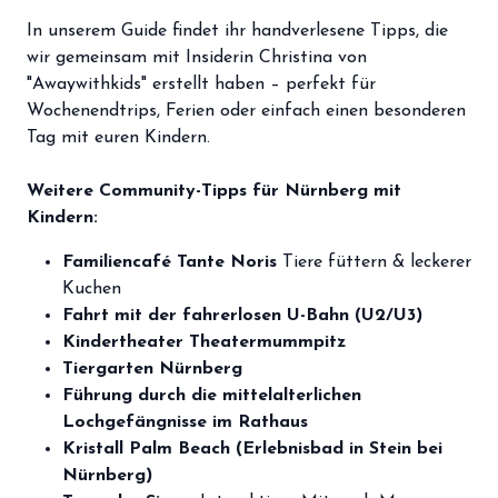
storefront
Shop
In unserem Guide findet ihr handverlesene Tipps, die
wir gemeinsam mit Insiderin Christina von
loyalty
Mitgliedschaft
"Awaywithkids" erstellt haben – perfekt für
Wochenendtrips, Ferien oder einfach einen besonderen
handshake
Partnerschaft
Tag mit euren Kindern.
groups
Entdecker Crew
Weitere Community-Tipps für Nürnberg mit
Kindern:
login
Anmelden / Registrieren
Familiencafé Tante Noris
Tiere füttern & leckerer
Kuchen
Fahrt mit der fahrerlosen U-Bahn (U2/U3)
Kindertheater Theatermummpitz
Tiergarten Nürnberg
Führung durch die mittelalterlichen
Lochgefängnisse im Rathaus
Kristall Palm Beach (Erlebnisbad in Stein bei
Nürnberg)