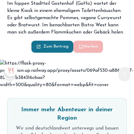
Im hippen Stadtteil Gostenhof (GoHo) wartet der
kleine Kiosk in einem ehemaligem Toilettenhäuschen.
Es gibt selbstgemachte Pommes, vegane Currywurst
oder Bratwurst. Im benachbarten Bistro West kann
man sich außerdem Flammkuchen oder Gebäck holen.
bookmark_add
launch
Zum Beitrag
Merken
restaurant
chevron_left
chevron_right
Immer mehr Abenteuer in deiner
Region
Wir sind deutschlandweit unterwegs und bauen