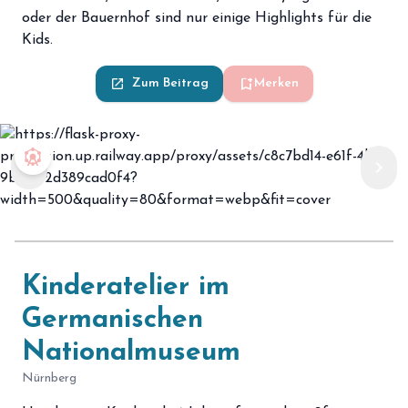
oder der Bauernhof sind nur einige Highlights für die
Kids.
bookmark_add
launch
Zum Beitrag
Merken
attractions
chevron_left
chevron_right
Kinderatelier im
Germanischen
Nationalmuseum
Nürnberg