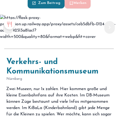
bookmark_add
launch
Zum Beitrag
Merken
restaurant
chevron_left
chevron_right
Verkehrs- und
Kommunikationsmuseum
Nürnberg
Zwei Museen, nur 1x zahlen. Hier kommen große und
kleine Eisenbahnfans auf ihre Kosten. Im DB-Museum
können Züge bestaunt und viele Infos mitgenommen
werden. Im KiBaLa (Kinderbahnland) gibt jede Menge
für die Kleinen zu spielen. Wer möchte, kann sich sogar