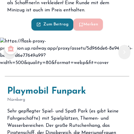
als SchaffnerIn verkleiden! Eine Runde mit dem
Minizug ist auch im Preis enthalten.
bookmark_add
launch
Zum Beitrag
Merken
museum
chevron_left
chevron_right
Playmobil Funpark
Nürnberg
Sehr gepflegter Spiel- und Spaß Park (es gibt keine
Fahrgeschäfte) mit Spielplätzen, Themen- und
Wasserbereichen. Der große Rutschenhang, das
Piratenschiff, der Dinobereich, die Meerjungfrauen