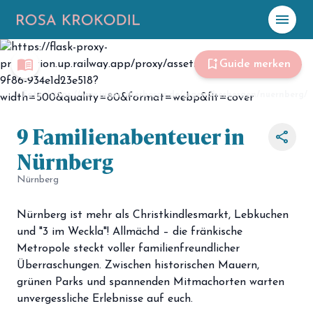
menu
☀️
Heute
menu_book
bookmark_add
Guide merken
Plane mit Kro
ki
Foto: https://www.jugendherberge.de/jugendherbergen/nuernberg/
9 Familienabenteuer in
share
celebration
Events
Nürnberg
NEU
hiking
Nürnberg
Abenteuer
hotel
Unterkünfte
Nürnberg ist mehr als Christkindlesmarkt, Lebkuchen
und "3 im Weckla"! Allmächd
–
die fränkische
menu_book
Guides
Metropole steckt voller familienfreundlicher
Überraschungen. Zwischen historischen Mauern,
map
Karte
grünen Parks und spannenden Mitmachorten warten
unvergessliche Erlebnisse auf euch.