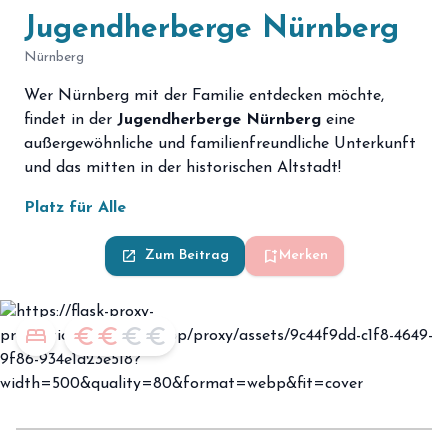
Jugendherberge Nürnberg
Nürnberg
Wer Nürnberg mit der Familie entdecken möchte,
findet in der
Jugendherberge Nürnberg
eine
außergewöhnliche und familienfreundliche Unterkunft
und das mitten in der historischen Altstadt!
Platz für Alle
bookmark_add
launch
Zum Beitrag
Merken
bed
euro
euro
euro
euro