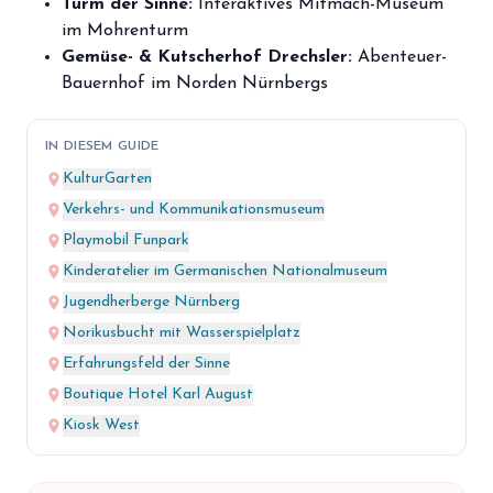
Turm der Sinne:
Interaktives Mitmach-Museum
im Mohrenturm
Gemüse- & Kutscherhof Drechsler:
Abenteuer-
Bauernhof im Norden Nürnbergs
IN DIESEM GUIDE
place
KulturGarten
place
Verkehrs- und Kommunikationsmuseum
place
Playmobil Funpark
place
Kinderatelier im Germanischen Nationalmuseum
place
Jugendherberge Nürnberg
place
Norikusbucht mit Wasserspielplatz
place
Erfahrungsfeld der Sinne
place
Boutique Hotel Karl August
place
Kiosk West