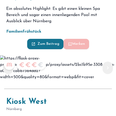
Ein absolutes Highlight: Es gibt einen kleinen Spa
Bereich und sogar einen innenliegenden Pool mit
Ausblick über Nürnberg.
Familienfrühstück
bookmark_add
launch
Zum Beitrag
Merken
bed
euro
euro
euro
euro
chevron_left
chevron_right
Kiosk West
Nürnberg