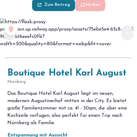
bookmark_add
launch
Zum Beitrag
Merken
place
chevron_left
chevron_right
Boutique Hotel Karl August
Nürnberg
Das Boutique Hotel Karl August liegt im neuen,
modernen Augustinerhof mitten in der City. Es bietet
große Familienzimmer mit ca. 41 - 50qm, die über eine
Kochzeile verfügen, also perfekt für einen Trip nach
Nürnberg als Familie.
Entspannung mit Aussicht