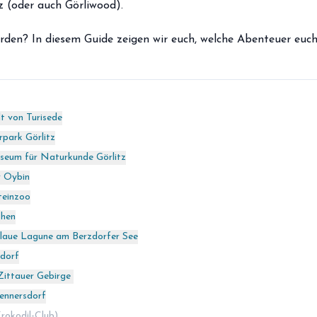
z (oder auch Görliwood).
den? In diesem Guide zeigen wir euch, welche Abenteuer euch
t von Turisede
rpark Görlitz
eum für Naturkunde Görlitz
r Oybin
teinzoo
chen
laue Lagune am Berzdorfer See
dorf
Zittauer Gebirge
ennersdorf
Krokodil-Club)