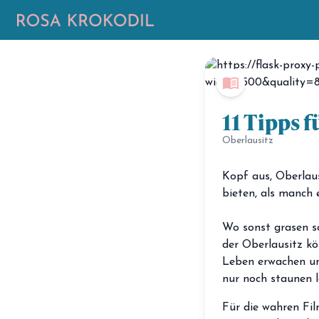
menu_book
11 Tipps 
Oberlausitz
Kopf aus, Oberlaus
bieten, als manch 
Wo sonst grasen sc
der Oberlausitz k
Leben erwachen und
nur noch staunen l
Für die wahren Film