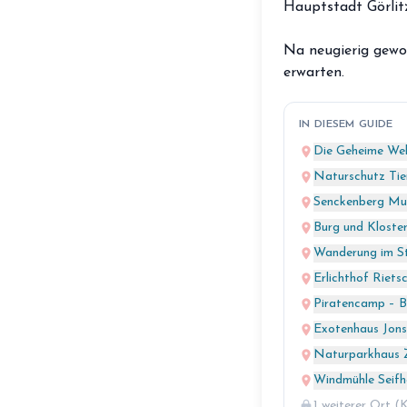
Hauptstadt Görlit
Na neugierig gewor
erwarten.
IN DIESEM GUIDE
place
Die Geheime Wel
place
Naturschutz Tie
place
Senckenberg Mus
place
Burg und Kloste
place
Wanderung im S
place
Erlichthof Riets
place
Piratencamp – B
place
Exotenhaus Jons
place
Naturparkhaus 
place
Windmühle Seifh
lock
1 weiterer Ort (