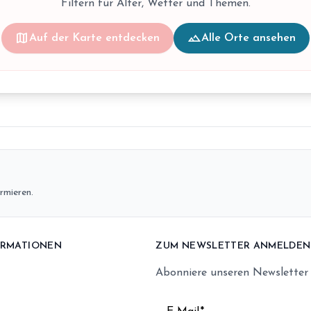
Filtern für Alter, Wetter und Themen.
map
landscape
Auf der Karte entdecken
Alle Orte ansehen
rmieren.
ORMATIONEN
ZUM NEWSLETTER ANMELDEN
Abonniere unseren Newsletter