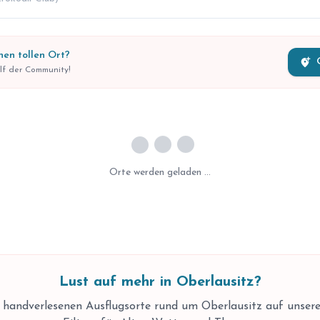
nen tollen Ort?
add_location_alt
ilf der Community!
Laden...
Orte werden geladen …
Lust auf mehr in Oberlausitz?
e handverlesenen Ausflugsorte
rund um Oberlausitz
auf unsere