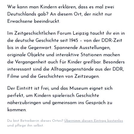
storefront
Shop
Wie kann man Kindern erklären, dass es mal zwei
Deutschlands gab? An diesem Ort, der nicht nur
loyalty
Mitgliedschaft
Erwachsene beeindruckt.
handshake
Partnerschaft
Im Zeitgeschichtlichen Forum Leipzig taucht ihr ein in
die deutsche Geschichte seit 1945 – von der DDR-Zeit
groups
Entdecker Crew
bis in die Gegenwart. Spannende Ausstellungen,
originale Objekte und interaktive Stationen machen
die Vergangenheit auch für Kinder greifbar. Besonders
login
Anmelden / Registrieren
interessant sind die Alltagsgegenstände aus der DDR,
Filme und die Geschichten von Zeitzeugen.
Der Eintritt ist frei, und das Museum eignet sich
perfekt, um Kindern spielerisch Geschichte
näherzubringen und gemeinsam ins Gespräch zu
kommen.
Du bist Betreiber:in dieses Ortes?
Übernimm diesen Eintrag kostenlos
und pflege ihn selbst.