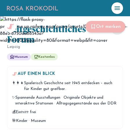
menu
Foto: Stiftung Haus der Geschichte/Christoph Petras
Zeitgeschichtliches
☀️
Heute
bookmark_add
Ort merken
share
Forum
Plane mit Kro
ki
Leipzig
museum
free_breakfast
Museum
Kostenlos
celebration
Events
NEU
hiking
AUF EINEN BLICK
Abenteuer
👨‍👩‍👧
Spielerisch Geschichte seit 1945 entdecken – auch
hotel
Unterkünfte
für Kinder gut greifbar.
✨
Spannende Ausstellungen
·
Originale Objekte und
menu_book
Guides
interaktive Stationen
·
Alltagsgegenstände aus der DDR
map
💰
Eintritt frei
Karte
🎯
Kinder · Museum