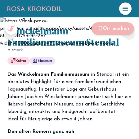
menu
Winckelmann
☀️
Heute
bookmark_add
Ort merken
share
chevron_left
chevron_right
Familienmuseum Stendal
Plane mit Kro
ki
Altmark
theater_comedy
museum
Kultur
Museum
celebration
Events
NEU
Das
Winckelmann Familienmuseum
in Stendal ist ein
hiking
Abenteuer
absolutes Highlight für einen familienfreundlichen
Tagesausflug. In zentraler Lage am Geburtshaus
hotel
Unterkünfte
Johann Joachim Winckelmanns präsentiert sich hier ein
liebevoll gestaltetes Museum, das antike Geschichte
menu_book
Guides
lebendig, interaktiv und kindgerecht aufbereitet –
ideal für Neugierige ab etwa 4 Jahren.
map
Karte
Den alten Römern ganz nah