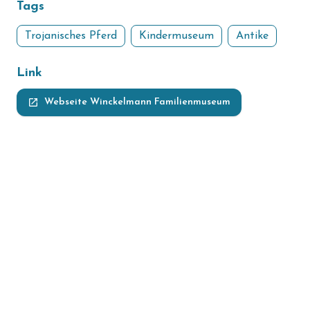
Tags
Trojanisches Pferd
Kindermuseum
Antike
Link
launch
Webseite Winckelmann Familienmuseum