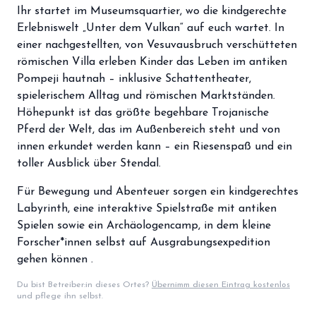
storefront
Ihr startet im Museumsquartier, wo die kindgerechte
Shop
Erlebniswelt „Unter dem Vulkan“ auf euch wartet. In
loyalty
Mitgliedschaft
einer nachgestellten, von Vesuvausbruch verschütteten
römischen Villa erleben Kinder das Leben im antiken
handshake
Partnerschaft
Pompeji hautnah – inklusive Schattentheater,
spielerischem Alltag und römischen Marktständen.
groups
Entdecker Crew
Höhepunkt ist das größte begehbare Trojanische
Pferd der Welt, das im Außenbereich steht und von
innen erkundet werden kann – ein Riesenspaß und ein
login
Anmelden / Registrieren
toller Ausblick über Stendal.
Für Bewegung und Abenteuer sorgen ein kindgerechtes
Labyrinth, eine interaktive Spielstraße mit antiken
Spielen sowie ein Archäologencamp, in dem kleine
Forscher*innen selbst auf Ausgrabungsexpedition
gehen können .
Du bist Betreiber:in dieses Ortes?
Übernimm diesen Eintrag kostenlos
und pflege ihn selbst.