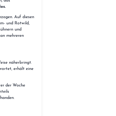
n, das
storefront
Shop
los.
loyalty
hzogen.
Auf diesen
Mitgliedschaft
m- und Rotwild,
handshake
Partnerschaft
hühnern und
s an mehreren
groups
Entdecker Crew
login
Anmelden / Registrieren
eise näherbringt.
wortet, erhält eine
er der Woche
teils
rhanden.
​