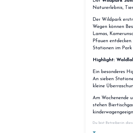
Der
Wildpark Son
Naturerlebnis, Ti
Der Wildpark erstr
Wegen können Besu
Lamas, Kamerunsch
Pfauen entdecken.
Stationen im Park e
Highlight: Waldla
Ein besonderes Hig
An sieben Station
kleine Überraschun
Am Wochenende und
stehen Biertischga
kinderwagengeeignet
Du bist Betreiber:in die