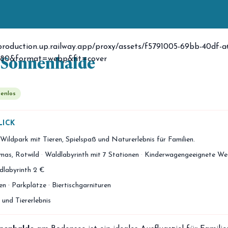
Fot
 Sonnenhalde
enlos
LICK
Wildpark mit Tieren, Spielspaß und Naturerlebnis für Familien.
mas, Rotwild
·
Waldlabyrinth mit 7 Stationen
·
Kinderwagengeeignete We
ldlabyrinth 2 €
n · Parkplätze · Biertischgarnituren
 und Tiererlebnis