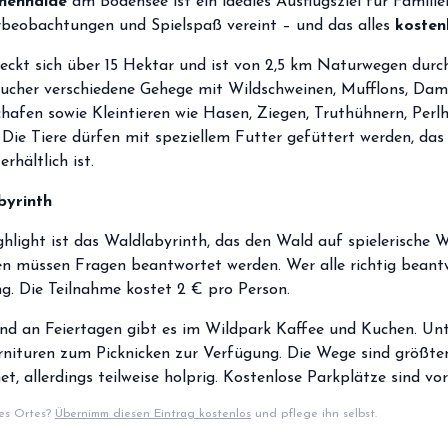
nenhalde
am Bodensee ist ein ideales Ausflugsziel für Familie
erbeobachtungen und Spielspaß vereint – und das alles
kosten
eckt sich über 15 Hektar und ist von 2,5 km Naturwegen durc
cher verschiedene Gehege mit Wildschweinen, Mufflons, Dam
afen sowie Kleintieren wie Hasen, Ziegen, Truthühnern, Perl
Die Tiere dürfen mit speziellem Futter gefüttert werden, da
rhältlich ist.
​
byrinth
hlight ist das Waldlabyrinth, das den Wald auf spielerische W
en müssen Fragen beantwortet werden.
Wer alle richtig beant
g.
Die Teilnahme kostet 2 € pro Person.
 an Feiertagen gibt es im Wildpark Kaffee und Kuchen.
Unt
rnituren zum Picknicken zur Verfügung.
Die Wege sind größten
, allerdings teilweise holprig.
Kostenlose Parkplätze sind vo
ses Ortes?
Übernimm diesen Eintrag kostenlos
und pflege ihn selbst.