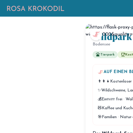
Wildpark
Bodensee
pets
free_breakfast
Tierpark
Kost
AUF EINEN B
👨‍👩‍👧
Kostenloser 
✨
Wildschweine, La
💰
Eintritt frei · Wa
🧸
Kaffee und Kuche
🎯
Familien · Natur-