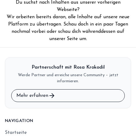
Du suchst nach Inhalten aus unserer vorherigen
storefront
Shop
Webseite?
Wir arbeiten bereits daran, alle Inhalte auf unsere neue
loyalty
Mitgliedschaft
Platform zu übertragen. Schau doch in ein paar Tagen
handshake
nochmal vorbei oder schau dich währenddessen auf
Partnerschaft
unserer Seite um.
groups
Entdecker Crew
login
Anmelden / Registrieren
Partnerschaft mit Rosa Krokodil
Werde Partner und erreiche unsere Community – jetzt
informieren.
arrow_forward
Mehr erfahren
NAVIGATION
Startseite