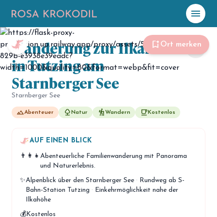
menu
Foto: Familiendreizeit
Wanderung zur Ilkahöhe
☀️
Heute
bookmark_add
Ort merken
share
in Tutzing am
Plane mit Kro
ki
Starnberger See
Starnberger See
celebration
Events
NEU
landscape
nature
hiking
free_breakfast
Abenteuer
Natur
Wandern
Kostenlos
hiking
Abenteuer
AUF EINEN BLICK
hotel
Unterkünfte
👨‍👩‍👧
Abenteuerliche Familienwanderung mit Panorama
menu_book
und Naturerlebnis.
Guides
✨
Alpenblick über den Starnberger See
·
Rundweg ab S-
map
Karte
Bahn-Station Tutzing
·
Einkehrmöglichkeit nahe der
Ilkahöhe
💰
Kostenlos