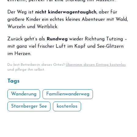
entfernt, perfekt für eine Stärkung mit Aussicht.
Der Weg ist
nicht kinderwagentauglich
, aber für
größere Kinder ein echtes kleines Abenteuer mit Wald,
Wurzeln und Weitblick.
Zurück geht’s als
Rundweg
wieder Richtung Tutzing –
mit ganz viel frischer Luft im Kopf und See-Glitzern
im Herzen.
Du bist Betreiber:in dieses Ortes?
Übernimm diesen Eintrag kostenlos
und pflege ihn selbst.
Tags
Wanderung
Familienwanderweg
Starnberger See
kostenlos