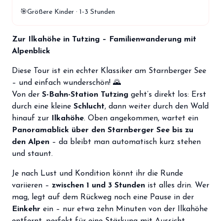
storefront
Shop
🎯
Größere Kinder · 1-3 Stunden
loyalty
Mitgliedschaft
Zur Ilkahöhe in Tutzing – Familienwanderung mit
handshake
Alpenblick
Partnerschaft
Diese Tour ist ein echter Klassiker am Starnberger See
groups
Entdecker Crew
– und einfach wunderschön! 🌄
Von der
S-Bahn-Station Tutzing
geht’s direkt los: Erst
login
durch eine kleine
Schlucht
, dann weiter durch den Wald
Anmelden / Registrieren
hinauf zur
Ilkahöhe
. Oben angekommen, wartet ein
Panoramablick über den Starnberger See bis zu
den Alpen
– da bleibt man automatisch kurz stehen
und staunt.
Je nach Lust und Kondition könnt ihr die Runde
variieren –
zwischen 1 und 3 Stunden
ist alles drin. Wer
mag, legt auf dem Rückweg noch eine Pause in der
Einkehr
ein – nur etwa zehn Minuten von der Ilkahöhe