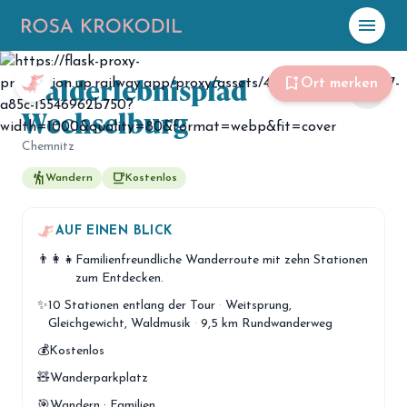
menu
Walderlebnispfad
☀️
Heute
bookmark_add
Ort merken
share
Wechselburg
Plane mit Kro
ki
Chemnitz
hiking
free_breakfast
Wandern
Kostenlos
celebration
Events
NEU
hiking
AUF EINEN BLICK
Abenteuer
👨‍👩‍👧
Familienfreundliche Wanderroute mit zehn Stationen
hotel
Unterkünfte
zum Entdecken.
✨
10 Stationen entlang der Tour
·
Weitsprung,
menu_book
Guides
Gleichgewicht, Waldmusik
·
9,5 km Rundwanderweg
map
💰
Kostenlos
Karte
🧸
Wanderparkplatz
🎯
Wandern · Familien