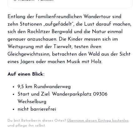
storefront
Shop
Entlang der familienfreundlichen Wandertour sind
loyalty
Mitgliedschaft
zehn Stationen „aufgefädelt“, die Lust darauf machen,
handshake
sich den Rochlitzer Bergwald und die Natur einmal
Partnerschaft
genauer anzuschauen. Die Kinder messen sich im
groups
Weitsprung mit der Tierwelt, testen ihren
Entdecker Crew
Gleichgewichtssinn, betrachten den Wald aus der Sicht
eines Jägers oder machen Musik mit Holz.
login
Anmelden / Registrieren
Auf einen Blick:
9,5 km Rundwanderweg
Start und Ziel: Wanderparkplatz 09306
Wechselburg
nicht barrierefrei
Du bist Betreiber:in dieses Ortes?
Übernimm diesen Eintrag kostenlos
und pflege ihn selbst.