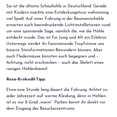
storefront
Shop
Sie ist die älteste Schauhöhle in Deutschland. Gerade
mit Kindern machte eine Entdeckungstour wahnsinnig
loyalty
Mitgliedschaft
viel Spaß. Auf einer Führung in der Baumannshöhle
erwarten euch beeindruckende Lichtinstallationen rund
handshake
Partnerschaft
um eine spannende Sage, nämlich die, wie die Höhle
entdeckt wurde. Das ist für Jung und Alt ein Erlebnis.
groups
Entdecker Crew
Unterwegs werdet ihr faszinierende Tropfsteine uns
bizarre Steinformationen Bewundern können. Aber
login
auch Fledermäuse könnten euch begegnen und –
Anmelden / Registrieren
Achtung, nicht erschrecken – auch das Skelett eines
riesigen Höhlenbären!
Rosa-Krokodil-Tipp:
Etwa eine Stunde lang dauert die Führung. Achtet zu
jeder Jahreszeit auf warme Kleidung, denn in Höhlen
ist es nur 8 Grad „warm“. Parken könnt ihr direkt vor
dem Eingang des Besucherzentrums.