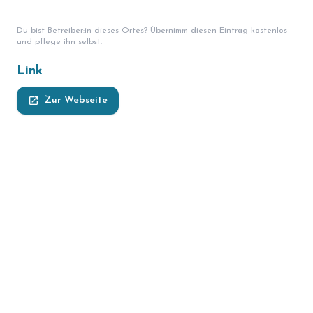
Du bist Betreiber:in dieses Ortes?
Übernimm diesen Eintrag kostenlos
und pflege ihn selbst.
Link
launch
Zur Webseite