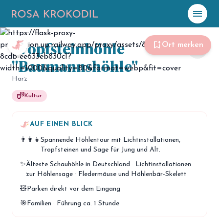
menu
Tropfsteinhöhle
☀️
Heute
bookmark_add
Ort merken
share
"Baumannshöhle"
Plane mit Kro
ki
Harz
theater_comedy
Kultur
celebration
Events
NEU
hiking
AUF EINEN BLICK
Abenteuer
👨‍👩‍👧
Spannende Höhlentour mit Lichtinstallationen,
hotel
Unterkünfte
Tropfsteinen und Sage für Jung und Alt.
✨
Älteste Schauhöhle in Deutschland
·
Lichtinstallationen
menu_book
Guides
zur Höhlensage
·
Fledermäuse und Höhlenbär-Skelett
map
🧸
Parken direkt vor dem Eingang
Karte
🎯
Familien · Führung ca. 1 Stunde