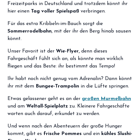
Freizeitparks in Deutschland und trotzdem könnt ihr
storefront
Shop
hier einen
Tag voller Spielspaß
verbringen.
loyalty
Mitgliedschaft
Für das extra Kribbeln-im-Bauch sorgt die
Sommerrodelbahn
, mit der ihr den Berg hinab sausen
handshake
Partnerschaft
könnt.
groups
Entdecker Crew
Unser Favorit ist der
Wie-Flyer,
denn dieses
Fahrgeschäft fühlt sich an, als könnte man wirklich
fliegen und das Beste: ihr bestimmt das Tempo!
login
Anmelden / Registrieren
Ihr habt noch nicht genug vom Adrenalin? Dann könnt
ihr mit dem
Bungee-Trampolin
in die Lüfte springen.
Etwas gelassener geht es an der
großen Murmelbahn
und am
Weltall-Spielplatz
zu. Kleinere Fahrgeschäfte
warten auch darauf, erkundet zu werden.
Und wenn nach den Abenteuern der große Hunger
kommt, gibt es
frische Pommes
und ein
kühles Slushi-