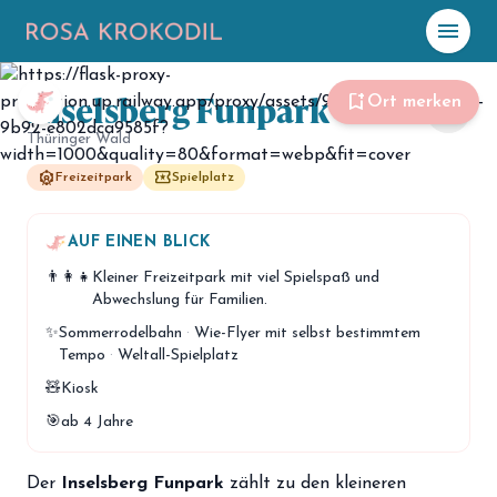
menu
Foto: Rosa Krokodil
Inselsberg Funpark
☀️
Heute
bookmark_add
Ort merken
share
Thüringer Wald
Plane mit Kro
ki
attractions
local_play
Freizeitpark
Spielplatz
celebration
Events
AUF EINEN BLICK
NEU
👨‍👩‍👧
Kleiner Freizeitpark mit viel Spielspaß und
hiking
Abenteuer
Abwechslung für Familien.
hotel
✨
Sommerrodelbahn
·
Wie-Flyer mit selbst bestimmtem
Unterkünfte
Tempo
·
Weltall-Spielplatz
menu_book
Guides
🧸
Kiosk
🎯
ab 4 Jahre
map
Karte
Der
Inselsberg Funpark
zählt zu den kleineren