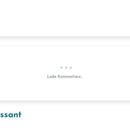
Laden...
Lade Kommentare...
essant