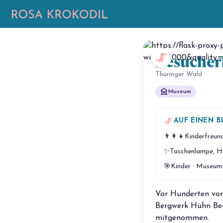
Besucher
Thüringer Wald
museum
Museum
AUF EINEN B
👨‍👩‍👧
Kinderfreun
✨
Taschenlampe, H
🎯
Kinder · Museum
Vor Hunderten von
Bergwerk Hühn Be
mitgenommen.