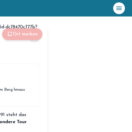
menu
☀️
Heute
bookmark_add
Ort merken
share
Plane mit Kro
ki
celebration
Events
NEU
hiking
Abenteuer
hotel
m Berg hinaus
Unterkünfte
menu_book
Guides
map
91 steht das
Karte
ondere Tour