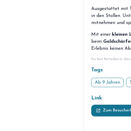
Ausgestattet mit 
in den Stollen. Un
mitnehmen und spä
Mit einer
kleinen 
beim
Goldschürfe
Erlebnis keinen Ab
Du bist Betreiber:in die
Tags
Ab 9 Jahren
Link
launch
Zum Besucher