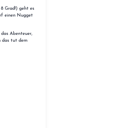
storefront
Shop
8 Grad!) geht es
arf einen Nugget
loyalty
Mitgliedschaft
handshake
Partnerschaft
 das Abenteuer,
ch das tut dem
groups
Entdecker Crew
login
Anmelden / Registrieren