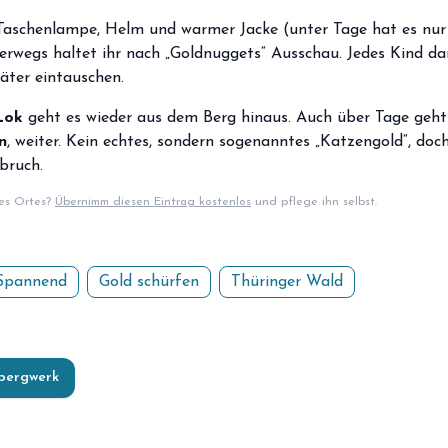
Taschenlampe, Helm und warmer Jacke (unter Tage hat es nur 
terwegs haltet ihr nach „Goldnuggets“ Ausschau. Jedes Kind d
ter eintauschen.
Lok
geht es wieder aus dem Berg hinaus. Auch über Tage geht
n
, weiter. Kein echtes, sondern sogenanntes „Katzengold“, do
bruch.
ses Ortes?
Übernimm diesen Eintrag kostenlos
und pflege ihn selbst.
Spannend
Gold schürfen
Thüringer Wald
bergwerk