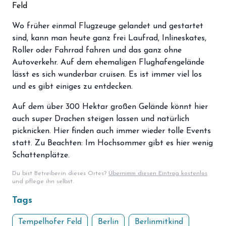
Feld
storefront
Shop
Wo früher einmal Flugzeuge gelandet und gestartet
loyalty
Mitgliedschaft
sind, kann man heute ganz frei Laufrad, Inlineskates,
Roller oder Fahrrad fahren und das ganz ohne
handshake
Partnerschaft
Autoverkehr. Auf dem ehemaligen Flughafengelände
groups
lässt es sich wunderbar cruisen. Es ist immer viel los
Entdecker Crew
und es gibt einiges zu entdecken.
Auf dem über 300 Hektar großen Gelände könnt hier
login
Anmelden / Registrieren
auch super Drachen steigen lassen und natürlich
picknicken. Hier finden auch immer wieder tolle Events
statt. Zu Beachten: Im Hochsommer gibt es hier wenig
Schattenplätze.
Du bist Betreiber:in dieses Ortes?
Übernimm diesen Eintrag kostenlos
und pflege ihn selbst.
Tags
Tempelhofer Feld
Berlin
Berlinmitkind