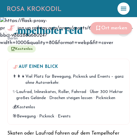
menu
Tempelhofer Feld
☀️
Heute
bookmark_add
Ort merken
share
Berlin
Plane mit Kro
ki
free_breakfast
Kostenlos
celebration
Events
AUF EINEN BLICK
NEU
👨‍👩‍👧
Viel Platz für Bewegung, Picknick und Events – ganz
hiking
Abenteuer
ohne Autoverkehr.
hotel
✨
Laufrad, Inlineskates, Roller, Fahrrad
·
Über 300 Hektar
Unterkünfte
großes Gelände
·
Drachen steigen lassen · Picknicken
menu_book
Guides
💰
Kostenlos
🎯
Bewegung · Picknick · Events
map
Karte
Skaten oder Laufrad fahren auf dem Tempelhofer