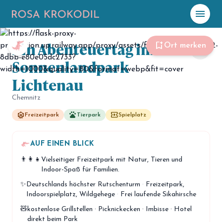
menu
Foto: Rosa Krokodil
Ein Abenteuertag im
☀️
Heute
bookmark_add
Ort merken
share
Sonnenlandpark
Plane mit Kro
ki
Lichtenau
Chemnitz
celebration
Events
NEU
attractions
pets
local_play
Freizeitpark
Tierpark
Spielplatz
hiking
Abenteuer
AUF EINEN BLICK
hotel
Unterkünfte
👨‍👩‍👧
Vielseitiger Freizeitpark mit Natur, Tieren und
menu_book
Indoor-Spaß für Familien.
Guides
✨
Deutschlands höchster Rutschenturm
·
Freizeitpark,
map
Karte
Indoorspielplatz, Wildgehege
·
Frei laufende Sikahirsche
🧸
kostenlose Grillstellen · Picknickecken · Imbisse · Hotel
direkt beim Park