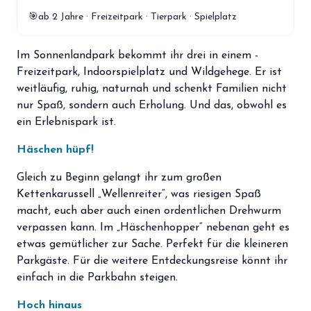
storefront
Shop
🎯
ab 2 Jahre · Freizeitpark · Tierpark · Spielplatz
loyalty
Mitgliedschaft
Im Sonnenlandpark bekommt ihr drei in einem -
handshake
Freizeitpark, Indoorspielplatz und Wildgehege. Er ist
Partnerschaft
weitläufig, ruhig, naturnah und schenkt Familien nicht
groups
Entdecker Crew
nur Spaß, sondern auch Erholung. Und das, obwohl es
ein Erlebnispark ist.
login
Häschen hüpf!
Anmelden / Registrieren
Gleich zu Beginn gelangt ihr zum großen
Kettenkarussell „Wellenreiter“, was riesigen Spaß
macht, euch aber auch einen ordentlichen Drehwurm
verpassen kann. Im „Häschenhopper“ nebenan geht es
etwas gemütlicher zur Sache. Perfekt für die kleineren
Parkgäste. Für die weitere Entdeckungsreise könnt ihr
einfach in die Parkbahn steigen.
Hoch hinaus