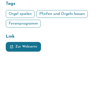
Tags
Orgel spielen
Pfeifen und Orgeln bauen
Ferienprogramm
Link
launch
Zur Webseite