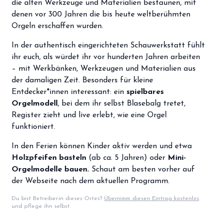
die alten Werkzeuge und Materialien bestaunen, mit
storefront
Shop
denen vor 300 Jahren die bis heute weltberühmten
Orgeln erschaffen wurden.
loyalty
Mitgliedschaft
In der authentisch eingerichteten Schauwerkstatt fühlt
handshake
Partnerschaft
ihr euch, als würdet ihr vor hunderten Jahren arbeiten
– mit Werkbänken, Werkzeugen und Materialien aus
groups
Entdecker Crew
der damaligen Zeit. Besonders für kleine
Entdecker*innen interessant: ein
spielbares
login
Orgelmodell
, bei dem ihr selbst Blasebalg tretet,
Anmelden / Registrieren
Register zieht und live erlebt, wie eine Orgel
funktioniert.
In den Ferien können Kinder aktiv werden und etwa
Holzpfeifen basteln
(ab ca. 5 Jahren) oder
Mini-
Orgelmodelle bauen.
Schaut am besten vorher auf
der Webseite nach dem aktuellen Programm.
Du bist Betreiber:in dieses Ortes?
Übernimm diesen Eintrag kostenlos
und pflege ihn selbst.