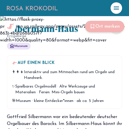
menu
Silbermann-Haus
☀️
Heute
bookmark_add
Ort merken
share
Erzgebirge
Plane mit Kro
ki
museum
Museum
celebration
Events
AUF EINEN BLICK
NEU
👨‍👩‍👧
Interaktiv und zum Mitmachen rund um Orgeln und
hiking
Abenteuer
Handwerk.
hotel
✨
Spielbares Orgelmodell
·
Alte Werkzeuge und
Unterkünfte
Materialien
·
Ferien: Mini-Orgeln bauen
menu_book
Guides
🎯
Museum · kleine Entdecker*innen · ab ca. 5 Jahren
map
Karte
Gottfried Silbermann war ein bedeutender deutscher
Orgelbauer des Barocks. Im Silbermann-Haus könnt ihr