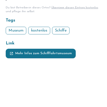
Du bist Betreiber:in dieses Ortes?
Übernimm diesen Eintrag kostenlos
und pflege ihn selbst.
Tags
Museum
kostenlos
Schiffe
Link
launch
Mehr Infos zum Schifffahrtsmuseum