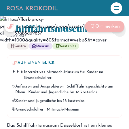
menu
Foto: Andrea Teichmann
Schifffahrtsmuseum
☀️
Heute
bookmark_add
Ort merken
share
chevron_left
chevron_right
Düsseldorf
Plane mit Kro
ki
restaurant
museum
free_breakfast
Gastro
Museum
Kostenlos
celebration
Events
AUF EINEN BLICK
NEU
👨‍👩‍👧
Interaktives Mitmach-Museum für Kinder im
hiking
Abenteuer
Grundschulalter.
hotel
✨
Anfassen und Ausprobieren
·
Schifffahrtsgeschichte am
Unterkünfte
Rhein
·
Kinder und Jugendliche bis 18 kostenlos
menu_book
Guides
💰
Kinder und Jugendliche bis 18 kostenlos
🎯
Grundschulalter · Mitmach-Museum
map
Karte
Das Schifffahrtsmuseum Düsseldorf ist ein kleines