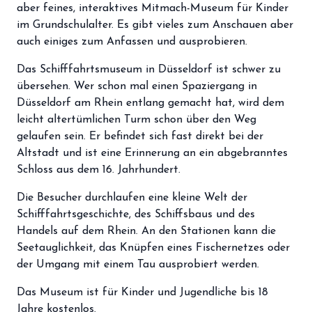
aber feines, interaktives Mitmach-Museum für Kinder
storefront
Shop
im Grundschulalter. Es gibt vieles zum Anschauen aber
loyalty
auch einiges zum Anfassen und ausprobieren.
Mitgliedschaft
Das Schifffahrtsmuseum in Düsseldorf ist schwer zu
handshake
Partnerschaft
übersehen. Wer schon mal einen Spaziergang in
groups
Düsseldorf am Rhein entlang gemacht hat, wird dem
Entdecker Crew
leicht altertümlichen Turm schon über den Weg
gelaufen sein. Er befindet sich fast direkt bei der
login
Anmelden / Registrieren
Altstadt und ist eine Erinnerung an ein abgebranntes
Schloss aus dem 16. Jahrhundert.
Die Besucher durchlaufen eine kleine Welt der
Schifffahrtsgeschichte, des Schiffsbaus und des
Handels auf dem Rhein. An den Stationen kann die
Seetauglichkeit, das Knüpfen eines Fischernetzes oder
der Umgang mit einem Tau ausprobiert werden.
Das Museum ist für Kinder und Jugendliche bis 18
Jahre kostenlos.