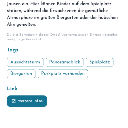
Jausen ein. Hier können Kinder auf dem Spielplatz
stoben, während die Erwachsenen die gemütliche
Atmosphäre im großen Biergarten oder der hübschen
Alm genießen.
Du bist Betreiber:in dieses Ortes?
Übernimm diesen Eintrag kostenlos
und pflege ihn selbst.
Tags
Aussichtsturm
Panoramablick
Spielplatz
Biergarten
Parkplatz vorhanden
Link
launch
weitere Infos