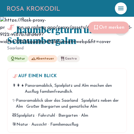
menu
Foto: Rosa Krokodil
Schaumbergturm und
☀️
Heute
bookmark_add
Ort merken
share
Schaumbergalm
Plane mit Kro
ki
Saarland
nature
landscape
restaurant
Natur
Abenteuer
Gastro
celebration
Events
NEU
hiking
AUF EINEN BLICK
Abenteuer
👨‍👩‍👧
Panoramablick, Spielplatz und Alm machen den
hotel
Unterkünfte
Ausflug familienfreundlich.
✨
Panoramablick über das Saarland
·
Spielplatz neben der
menu_book
Guides
Alm
·
Großer Biergarten und gemütliche Alm
map
🧸
Spielplatz · Fahrstuhl · Biergarten · Alm
Karte
🎯
Natur · Aussicht · Familienausflug