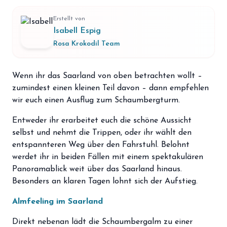
storefront
Shop
Erstellt von
loyalty
Isabell Espig
Mitgliedschaft
Rosa Krokodil Team
handshake
Partnerschaft
groups
Wenn ihr das Saarland von oben betrachten wollt –
Entdecker Crew
zumindest einen kleinen Teil davon – dann empfehlen
wir euch einen Ausflug zum Schaumbergturm.
login
Anmelden / Registrieren
Entweder ihr erarbeitet euch die schöne Aussicht
selbst und nehmt die Trippen, oder ihr wählt den
entspannteren Weg über den Fahrstuhl. Belohnt
werdet ihr in beiden Fällen mit einem spektakulären
Panoramablick weit über das Saarland hinaus.
Besonders an klaren Tagen lohnt sich der Aufstieg.
Almfeeling im Saarland
Direkt nebenan lädt die Schaumbergalm zu einer