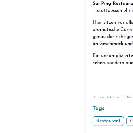
Sai Ping Restaur
– stattdessen ehrl
Hier sitzen vor al
aromatische Currys
genau der richtigen
im Geschmack und 
Ein unkomplizierte
sehen, sondern au
Du bist Betreiber:in die
Tags
Restaurant
C