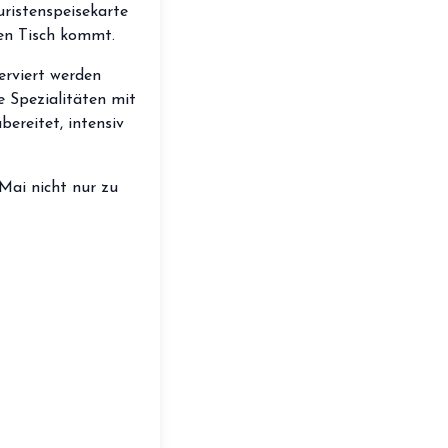
uristenspeisekarte
storefront
Shop
den Tisch kommt.
loyalty
Mitgliedschaft
erviert werden
e Spezialitäten mit
handshake
Partnerschaft
bereitet, intensiv
groups
Entdecker Crew
Mai nicht nur zu
login
Anmelden / Registrieren