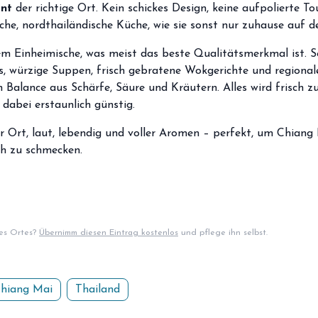
ant
der richtige Ort. Kein schickes Design, keine aufpolierte To
iche, nordthailändische Küche, wie sie sonst nur zuhause auf 
lem Einheimische, was meist das beste Qualitätsmerkmal ist. S
, würzige Suppen, frisch gebratene Wokgerichte und regional
 Balance aus Schärfe, Säure und Kräutern. Alles wird frisch zu
dabei erstaunlich günstig.
r Ort, laut, lebendig und voller Aromen – perfekt, um Chiang 
ch zu schmecken.
ses Ortes?
Übernimm diesen Eintrag kostenlos
und pflege ihn selbst.
hiang Mai
Thailand