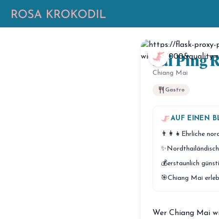
Sai Ping 
Chiang Mai
restaurant
Gastro
AUF EINEN B
👨‍👩‍👧
Ehrliche nor
✨
Nordthailändisc
💰
erstaunlich günst
🎯
Chiang Mai erleb
Wer Chiang Mai wir