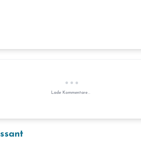
Laden...
Lade Kommentare...
essant