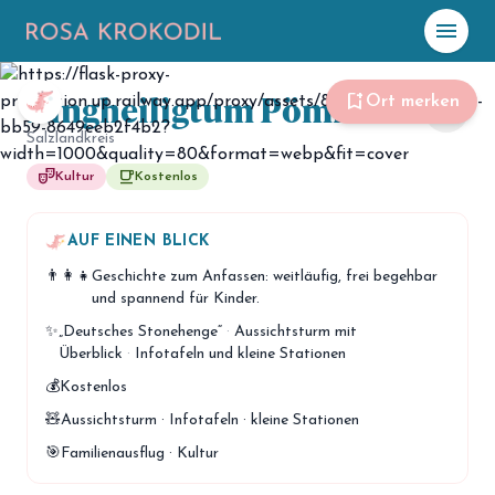
menu
Foto: Rosa Krokodil
Ringheiligtum Pömmelte
☀️
Heute
bookmark_add
Ort merken
share
Salzlandkreis
Plane mit Kro
ki
theater_comedy
free_breakfast
Kultur
Kostenlos
celebration
Events
AUF EINEN BLICK
NEU
👨‍👩‍👧
Geschichte zum Anfassen: weitläufig, frei begehbar
hiking
Abenteuer
und spannend für Kinder.
hotel
✨
„Deutsches Stonehenge“
·
Aussichtsturm mit
Unterkünfte
Überblick
·
Infotafeln und kleine Stationen
menu_book
Guides
💰
Kostenlos
🧸
Aussichtsturm · Infotafeln · kleine Stationen
map
Karte
🎯
Familienausflug · Kultur