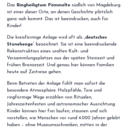
storefront
Das
Ringheiligtum Pömmelte
südlich von Magdeburg
Shop
ist einer dieser Orte, an denen Geschichte plötzlich
loyalty
Mitgliedschaft
ganz nah kommt. Das ist beeindrucken, auch für
Kinder!
handshake
Partnerschaft
Die kreisförmige Anlage wird oft als „
deutsches
groups
Entdecker Crew
Stonehenge
“ bezeichnet. Sie ist eine beeindruckende
Rekonstruktion eines uralten Kult- und
Versammlungsplatzes aus der späten Steinzeit und
login
Anmelden / Registrieren
frühen Bronzezeit. Und genau hier können Familien
heute auf Zeitreise gehen.
Beim Betreten der Anlage fühlt man sofort die
besondere Atmosphäre: Holzpfähle, Tore und
ringförmige Wege erzählen von Ritualen,
Jahreszeitenfesten und astronomischer Ausrichtung.
Kinder können hier frei laufen, staunen und sich
vorstellen, wie Menschen vor rund 4.000 Jahren gelebt
haben – ohne Museumsschranken, mitten in der