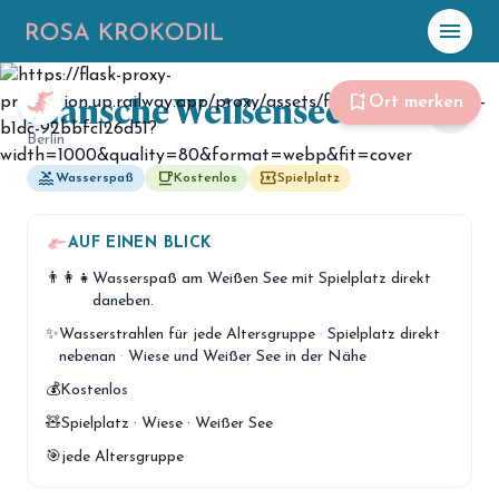
menu
Plansche Weißensee
☀️
Heute
bookmark_add
Ort merken
share
Berlin
Plane mit Kro
ki
pool
free_breakfast
local_play
Wasserspaß
Kostenlos
Spielplatz
celebration
Events
AUF EINEN BLICK
NEU
👨‍👩‍👧
Wasserspaß am Weißen See mit Spielplatz direkt
hiking
Abenteuer
daneben.
hotel
✨
Wasserstrahlen für jede Altersgruppe
·
Spielplatz direkt
Unterkünfte
nebenan
·
Wiese und Weißer See in der Nähe
menu_book
Guides
💰
Kostenlos
🧸
Spielplatz · Wiese · Weißer See
map
Karte
🎯
jede Altersgruppe