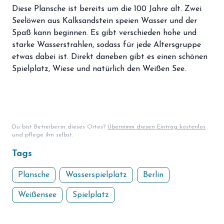
storefront
Diese Plansche ist bereits um die 100 Jahre alt. Zwei
Shop
Seelöwen aus Kalksandstein speien Wasser und der
loyalty
Mitgliedschaft
Spaß kann beginnen. Es gibt verschieden hohe und
starke Wasserstrahlen, sodass für jede Altersgruppe
handshake
Partnerschaft
etwas dabei ist. Direkt daneben gibt es einen schönen
Spielplatz, Wiese und natürlich den Weißen See.
groups
Entdecker Crew
login
Anmelden / Registrieren
Du bist Betreiber:in dieses Ortes?
Übernimm diesen Eintrag kostenlos
und pflege ihn selbst.
Tags
Plansche
Wasserspielplatz
Berlin
Weißensee
Spielplatz