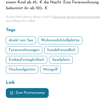
einem Kind ab 45,- € die Nacht. Eine Ferienwohnung
bekommt ihr ab 120,- €
Du bist Betreiber:in dieses Ortes?
Übernimm diesen Eintrag kostenlos
und pflege ihn selbst.
Tags
direkt am See
Wohnmobilstellplätze
Ferienwohnungen
hundefreundlich
Einkaufsmöglichkeit
Spielplatz
Hochseilgarten
Minigolf
Link
launch
Zum Piratencamp