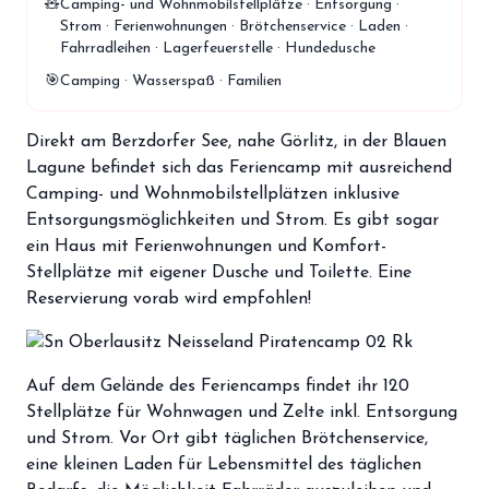
🧸
Camping- und Wohnmobilstellplätze · Entsorgung ·
storefront
Shop
Strom · Ferienwohnungen · Brötchenservice · Laden ·
Fahrradleihen · Lagerfeuerstelle · Hundedusche
loyalty
Mitgliedschaft
🎯
Camping · Wasserspaß · Familien
handshake
Partnerschaft
Direkt am Berzdorfer See, nahe Görlitz, in der Blauen
groups
Entdecker Crew
Lagune befindet sich das Feriencamp mit ausreichend
Camping- und Wohnmobilstellplätzen inklusive
Entsorgungsmöglichkeiten und Strom. Es gibt sogar
login
Anmelden / Registrieren
ein Haus mit Ferienwohnungen und Komfort-
Stellplätze mit eigener Dusche und Toilette. Eine
Reservierung vorab wird empfohlen!
Auf dem Gelände des Feriencamps findet ihr 120
Stellplätze für Wohnwagen und Zelte inkl. Entsorgung
und Strom. Vor Ort gibt täglichen Brötchenservice,
eine kleinen Laden für Lebensmittel des täglichen