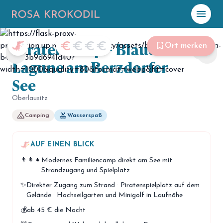
menu
Piratencamp – Blaue
☀️
Heute
euro
euro
euro
euro
bookmark_add
Ort merken
share
chevron_left
chevron_right
Lagune am Berzdorfer
Plane mit Kro
ki
See
Oberlausitz
celebration
Events
NEU
camping
pool
Camping
Wasserspaß
hiking
Abenteuer
AUF EINEN BLICK
hotel
Unterkünfte
👨‍👩‍👧
Modernes Familiencamp direkt am See mit
menu_book
Strandzugang und Spielplatz
Guides
✨
Direkter Zugang zum Strand
·
Piratenspielplatz auf dem
map
Karte
Gelände
·
Hochseilgarten und Minigolf in Laufnähe
💰
ab 45 € die Nacht