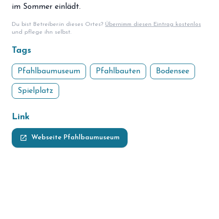
im Sommer einlädt. ​
Du bist Betreiber:in dieses Ortes?
Übernimm diesen Eintrag kostenlos
und pflege ihn selbst.
Tags
Pfahlbaumuseum
Pfahlbauten
Bodensee
Spielplatz
Link
launch
Webseite Pfahlbaumuseum