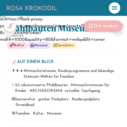
menu
Foto: Wanderzwerge Bodensee
Pfahlbauten Museum
☀️
Heute
bookmark_add
Ort merken
share
chevron_left
chevron_right
Bodensee
Plane mit Kro
ki
theater_comedy
museum
local_play
Kultur
Museum
Spielplatz
celebration
Events
AUF EINEN BLICK
NEU
👨‍👩‍👧
Mitmachstationen, Kinderprogramme und lebendige
hiking
Abenteuer
Steinzeit-Welten für Familien.
hotel
✨
23 rekonstruierte Pfahlbauten
·
Mitmachstationen für
Unterkünfte
Kinder
·
ARCHAEORAMA: virtueller Tauchgang
menu_book
Guides
🧸
barrierefrei · großer Parkplatz · Kinderspielplatz ·
Strandbad
map
Karte
🎯
Familien · Kultur · Museum