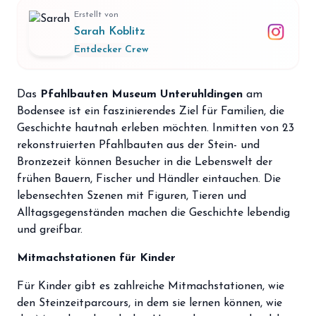
storefront
Shop
Erstellt von
Sarah Koblitz
loyalty
Mitgliedschaft
Entdecker Crew
handshake
Partnerschaft
Das
Pfahlbauten Museum Unteruhldingen
am
groups
Entdecker Crew
Bodensee ist ein faszinierendes Ziel für Familien, die
Geschichte hautnah erleben möchten.
Inmitten von 23
rekonstruierten Pfahlbauten aus der Stein- und
login
Anmelden / Registrieren
Bronzezeit können Besucher in die Lebenswelt der
frühen Bauern, Fischer und Händler eintauchen.
Die
lebensechten Szenen mit Figuren, Tieren und
Alltagsgegenständen machen die Geschichte lebendig
und greifbar.
Mitmachstationen für Kinder
Für Kinder gibt es zahlreiche Mitmachstationen, wie
den Steinzeitparcours, in dem sie lernen können, wie