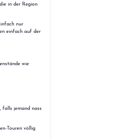
 die in der Region
storefront
Shop
loyalty
Mitgliedschaft
infach nur
en einfach auf der
handshake
Partnerschaft
groups
Entdecker Crew
enstände wie
login
Anmelden / Registrieren
, falls jemand nass
en-Touren völlig