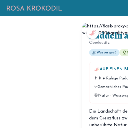
Paddeln a
Oberlausitz
pool
nature
Wasserspaß
AUF EINEN B
👨‍👩‍👧
Ruhige Padd
✨
Gemächliches Pa
🎯
Natur · Wassersp
Die Landschaft der
dem Grenzfluss zw
unberührte Natur. 