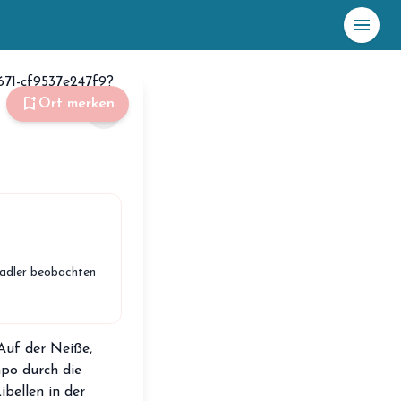
menu
☀️
Heute
bookmark_add
Ort merken
share
Plane mit Kro
ki
celebration
Events
NEU
hiking
Abenteuer
hotel
adler beobachten
Unterkünfte
menu_book
Guides
map
Auf der Neiße,
Karte
po durch die
bellen in der