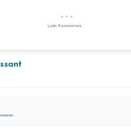
Laden...
Lade Kommentare...
essant
rmieren.