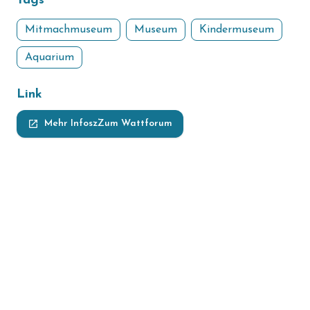
Tags
Mitmachmuseum
Museum
Kindermuseum
Aquarium
Link
launch
Mehr InfoszZum Wattforum