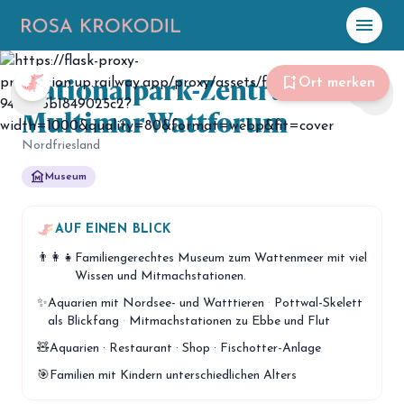
menu
Foto: Andreas Birresborn
Nationalpark-Zentrum
☀️
Heute
bookmark_add
Ort merken
share
chevron_left
chevron_right
Multimar Wattforum
Plane mit Kro
ki
Nordfriesland
museum
Museum
celebration
Events
NEU
hiking
AUF EINEN BLICK
Abenteuer
👨‍👩‍👧
Familiengerechtes Museum zum Wattenmeer mit viel
hotel
Unterkünfte
Wissen und Mitmachstationen.
✨
Aquarien mit Nordsee- und Watttieren
·
Pottwal-Skelett
menu_book
Guides
als Blickfang
·
Mitmachstationen zu Ebbe und Flut
map
🧸
Aquarien · Restaurant · Shop · Fischotter-Anlage
Karte
🎯
Familien mit Kindern unterschiedlichen Alters