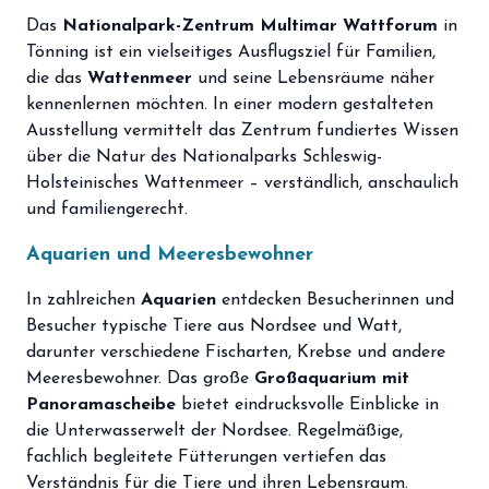
storefront
Shop
Das
Nationalpark-Zentrum Multimar Wattforum
in
Tönning ist ein vielseitiges Ausflugsziel für Familien,
loyalty
Mitgliedschaft
die das
Wattenmeer
und seine Lebensräume näher
kennenlernen möchten. In einer modern gestalteten
handshake
Partnerschaft
Ausstellung vermittelt das Zentrum fundiertes Wissen
über die Natur des Nationalparks Schleswig-
groups
Entdecker Crew
Holsteinisches Wattenmeer – verständlich, anschaulich
und familiengerecht.
login
Anmelden / Registrieren
Aquarien und Meeresbewohner
In zahlreichen
Aquarien
entdecken Besucherinnen und
Besucher typische Tiere aus Nordsee und Watt,
darunter verschiedene Fischarten, Krebse und andere
Meeresbewohner. Das große
Großaquarium mit
Panoramascheibe
bietet eindrucksvolle Einblicke in
die Unterwasserwelt der Nordsee. Regelmäßige,
fachlich begleitete Fütterungen vertiefen das
Verständnis für die Tiere und ihren Lebensraum.