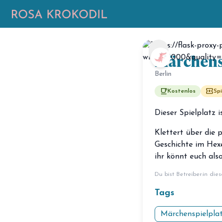
chevron_left
Märchens
Berlin
free_breakfast
local_play
Kostenlos
Spi
Dieser Spielplatz 
Klettert über die 
Geschichte im Hexe
ihr könnt euch als
Du bist Betreiber:in die
Tags
Märchenspielpla