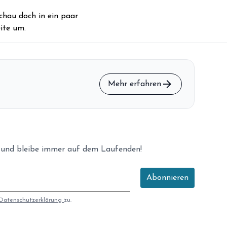
storefront
Shop
chau doch in ein paar
ite um.
loyalty
Mitgliedschaft
handshake
Partnerschaft
groups
Entdecker Crew
arrow_forward
Mehr erfahren
login
Anmelden / Registrieren
 und bleibe immer auf dem Laufenden!
Abonnieren
Datenschutzerklärung
zu.