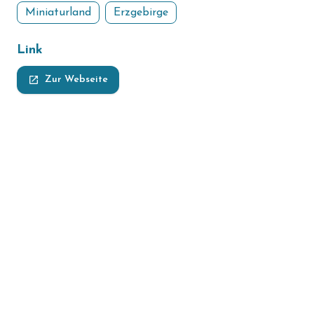
Miniaturland
Erzgebirge
Link
launch
Zur Webseite