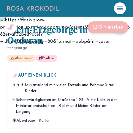
menu
Klein-Erzgebirge in
☀️
Heute
bookmark_add
Ort merken
share
Oederan
Plane mit Kro
ki
Erzgebirge
landscape
theater_comedy
Abenteuer
Kultur
celebration
Events
NEU
hiking
AUF EINEN BLICK
Abenteuer
👨‍👩‍👧
Miniaturland mit vielen Details und Fahrspaß für
hotel
Unterkünfte
Kinder
✨
Sehenswürdigkeiten im Maßstab 1:25
·
Viele Loks in den
menu_book
Guides
Miniaturlandschaften
·
Roller und kleine Räder am
Eingang
map
Karte
🎯
Abenteuer · Kultur