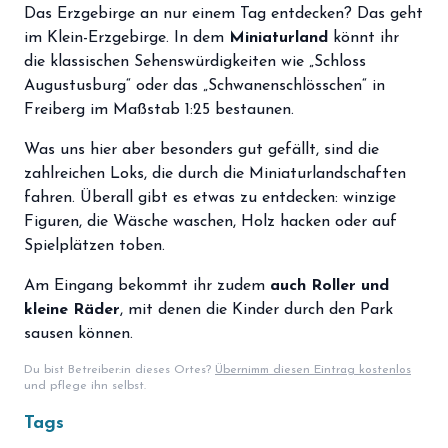
storefront
Das Erzgebirge an nur einem Tag entdecken? Das geht
Shop
im Klein-Erzgebirge. In dem
Miniaturland
könnt ihr
loyalty
die klassischen Sehenswürdigkeiten wie „Schloss
Mitgliedschaft
Augustusburg“ oder das „Schwanenschlösschen“ in
handshake
Partnerschaft
Freiberg im Maßstab 1:25 bestaunen.
groups
Was uns hier aber besonders gut gefällt, sind die
Entdecker Crew
zahlreichen Loks, die durch die Miniaturlandschaften
fahren. Überall gibt es etwas zu entdecken: winzige
login
Anmelden / Registrieren
Figuren, die Wäsche waschen, Holz hacken oder auf
Spielplätzen toben.
Am Eingang bekommt ihr zudem
auch Roller und
kleine Räder
, mit denen die Kinder durch den Park
sausen können.
Du bist Betreiber:in dieses Ortes?
Übernimm diesen Eintrag kostenlos
und pflege ihn selbst.
Tags