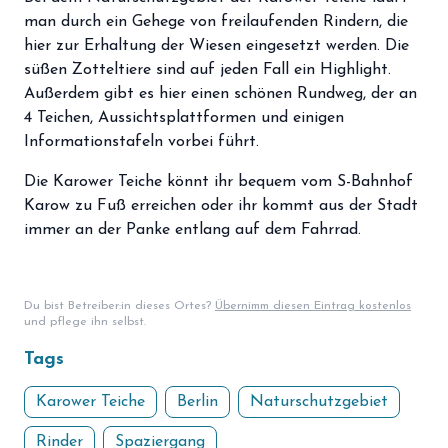
storefront
Shop
man durch ein Gehege von freilaufenden Rindern, die
hier zur Erhaltung der Wiesen eingesetzt werden. Die
loyalty
Mitgliedschaft
süßen Zotteltiere sind auf jeden Fall ein Highlight.
Außerdem gibt es hier einen schönen Rundweg, der an
handshake
Partnerschaft
4 Teichen, Aussichtsplattformen und einigen
Informationstafeln vorbei führt.
groups
Entdecker Crew
Die Karower Teiche könnt ihr bequem vom S-Bahnhof
Karow zu Fuß erreichen oder ihr kommt aus der Stadt
login
Anmelden / Registrieren
immer an der Panke entlang auf dem Fahrrad.
Du bist Betreiber:in dieses Ortes?
Übernimm diesen Eintrag kostenlos
und pflege ihn selbst.
Tags
Karower Teiche
Berlin
Naturschutzgebiet
Rinder
Spaziergang