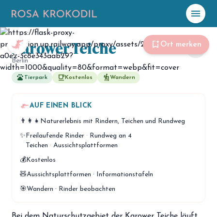
menu
Karower Teiche
☀️
Heute
bookmark_add
Ort merken
share
Berlin
Plane mit Kro
ki
pets
free_breakfast
hiking
Tierpark
Kostenlos
Wandern
celebration
Events
AUF EINEN BLICK
NEU
👨‍👩‍👧
Naturerlebnis mit Rindern, Teichen und Rundweg
hiking
Abenteuer
✨
Freilaufende Rinder
·
Rundweg an 4
hotel
Teichen
·
Aussichtsplattformen
Unterkünfte
💰
Kostenlos
menu_book
Guides
🧸
Aussichtsplattformen · Informationstafeln
map
🎯
Wandern · Rinder beobachten
Karte
Bei dem Naturschutzgebiet der Karower Teiche läuft