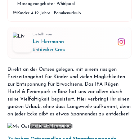
Massageangebote · Whirlpool
storefront
Shop
🎯
Kinder 4-12 Jahre · Familienurlaub
loyalty
Mitgliedschaft
handshake
Partnerschaft
Erstellt von
Liv Herrmann
groups
Entdecker Crew
Entdecker Crew
login
Anmelden / Registrieren
Direkt an der Ostsee gelegen, mit einem riesigen
Freizeitangebot für Kinder und vielen Möglichkeiten
zur Entspannung für Erwachsene: Das IFA Rügen
Hotel & Ferienpark in Binz hat uns vor allem durch
seine Vielfältigkeit begeistert. Hier verbringt ihr einen
ganzen Urlaub, ohne dass Langeweile aufkommt, denn
an jeder Ecke gibt es etwas Spannendes zu entdecken!
Foto: Liv Herrmann