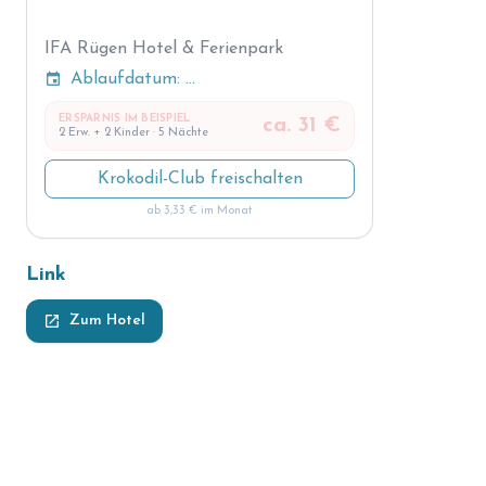
IFA Rügen Hotel & Ferienpark
event
Ablaufdatum: ...
ERSPARNIS IM BEISPIEL
ca. 31 €
2 Erw. + 2 Kinder · 5 Nächte
Krokodil-Club freischalten
ab 3,33 € im Monat
Link
launch
Zum Hotel