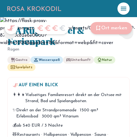
menu
Foto: IFA Rügen Hotel & Ferienpark
IFA Rügen Hotel &
☀️
Heute
euro
euro
euro
euro
bookmark_add
Ort merken
share
chevron_left
chevron_right
Ferienpark
Plane mit Kro
ki
Rügen
restaurant
pool
bed
nature
Gastro
Wasserspaß
Unterkunft
Natur
celebration
Events
local_play
NEU
Spielplatz
hiking
Abenteuer
AUF EINEN BLICK
hotel
Unterkünfte
👨‍👩‍👧
Vielseitiges Familienresort direkt an der Ostsee mit
Strand, Bad und Spielangeboten.
menu_book
Guides
✨
Direkt an der Strandpromenade
·
1500 qm²
Erlebnisbad
·
3000 qm² Vitarium
map
Karte
💰
ab 540 EUR / 3 Nächte
🧸
Restaurants · Halbpension · Vollpension · Sauna ·