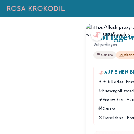
Hof Igge
Butjardingen
restaurant
landscape
Gastro
Abent
AUF EINEN B
👨‍👩‍👧
Kaffee, Frie
✨
Friesengolf zwis
💰
Eintritt frei · Ak
🧸
Gastro
🎯
Tiererlebnis · Fr