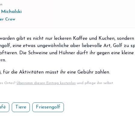
on
 Michalski
er Crew
arden gibt es nicht nur leckeren Kaffee und Kuchen, sondern
ngolf, eine etwas ungewöhnliche aber liebevolle Art, Golf zu sp
oftieren. Die Schweine und Hühner dürft ihr gegen eine kleine
rn.
ei, für die Aktivitäten müsst ihr eine Gebühr zahlen.
ses Ortes?
Übernimm diesen Eintrag kostenlos
und pflege ihn selbst.
afé
Tiere
Friesengolf