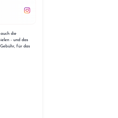
storefront
Shop
loyalty
Mitgliedschaft
handshake
Partnerschaft
 auch die
groups
ielen - und das
Entdecker Crew
 Gebühr, für das
login
Anmelden / Registrieren