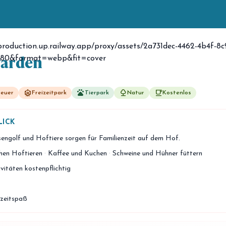
warden
attractions
pets
nature
free_breakfast
euer
Freizeitpark
Tierpark
Natur
Kostenlos
LICK
sengolf und Hoftiere sorgen für Familienzeit auf dem Hof.
chen Hoftieren
·
Kaffee und Kuchen
·
Schweine und Hühner füttern
tivitäten kostenpflichtig
eizeitspaß