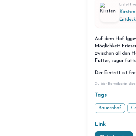
Erstellt v
Kirsten
Entdeck
Auf dem Hof Iggew
Möglichkeit Friese
zwischen all den H
Futter, sogar fütte
Der Eintritt ist fr
Du bist Betreiber:in die
Tags
Bauernhof
C
Link