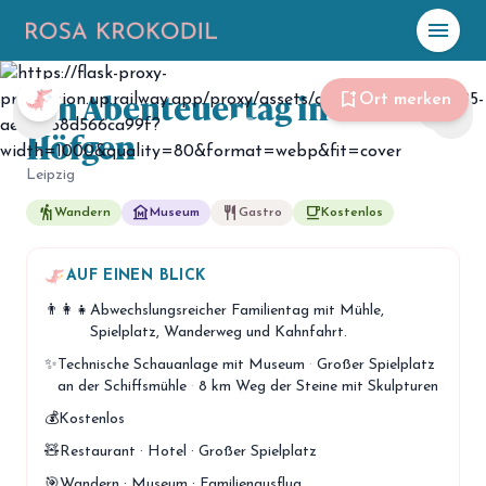
menu
Foto: Community Friedel1909
Ein Abenteuertag in
☀️
Heute
bookmark_add
Ort merken
share
chevron_left
chevron_right
Höfgen
Plane mit Kro
ki
Leipzig
hiking
museum
restaurant
free_breakfast
Wandern
Museum
Gastro
Kostenlos
celebration
Events
NEU
hiking
AUF EINEN BLICK
Abenteuer
👨‍👩‍👧
Abwechslungsreicher Familientag mit Mühle,
hotel
Unterkünfte
Spielplatz, Wanderweg und Kahnfahrt.
✨
Technische Schauanlage mit Museum
·
Großer Spielplatz
menu_book
Guides
an der Schiffsmühle
·
8 km Weg der Steine mit Skulpturen
map
💰
Kostenlos
Karte
🧸
Restaurant · Hotel · Großer Spielplatz
🎯
Wandern · Museum · Familienausflug