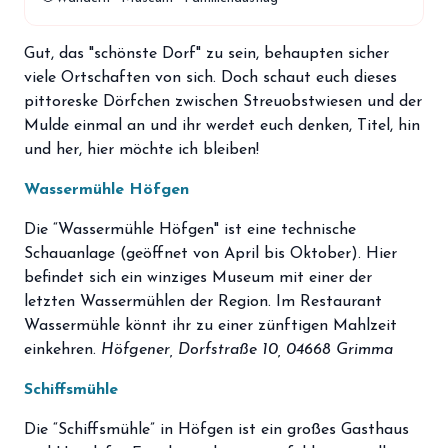
storefront
Shop
Gut, das "schönste Dorf" zu sein, behaupten sicher
loyalty
Mitgliedschaft
viele Ortschaften von sich. Doch schaut euch dieses
handshake
pittoreske Dörfchen zwischen Streuobstwiesen und der
Partnerschaft
Mulde einmal an und ihr werdet euch denken, Titel, hin
groups
und her, hier möchte ich bleiben!
Entdecker Crew
Wassermühle Höfgen
login
Anmelden / Registrieren
Die “Wassermühle Höfgen" ist eine technische
Schauanlage (geöffnet von April bis Oktober). Hier
befindet sich ein winziges Museum mit einer der
letzten Wassermühlen der Region. Im Restaurant
Wassermühle könnt ihr zu einer zünftigen Mahlzeit
einkehren.
Höfgener, Dorfstraße 10, 04668 Grimma
Schiffsmühle
Die “Schiffsmühle” in Höfgen ist ein großes Gasthaus