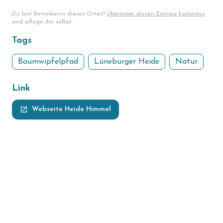
storefront
Shop
Du bist Betreiber:in dieses Ortes?
Übernimm diesen Eintrag kostenlos
und pflege ihn selbst.
loyalty
Mitgliedschaft
Tags
handshake
Partnerschaft
Baumwipfelpfad
Lüneburger Heide
Natur
groups
Entdecker Crew
Link
login
Anmelden / Registrieren
launch
Webseite Heide Himmel