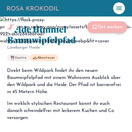
menu
Heide Himmel
☀️
Heute
bookmark_add
Ort merken
share
Baumwipfelpfad
Plane mit Kro
ki
Lüneburger Heide
restaurant
landscape
Gastro
Abenteuer
celebration
Events
NEU
Direkt beim Wildpark findet ihr den neuen
hiking
Abenteuer
Baumwipfelpfad mit einem Wahnsinns Ausblick über
den Wildpark und die Heide. Der Pfad ist barrierefrei
hotel
Unterkünfte
in 45 Metern Höhe.
menu_book
Guides
Im wirklich stylischen Restaurant könnt ihr euch
danach schwindelfrei mit leckerem Kuchen und Co.
map
Karte
versorgen.