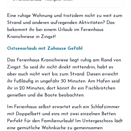
storefront
Shop
Eine ruhige Wohnung und trotzdem nicht zu weit zum
loyalty
Mitgliedschaft
Strand und anderen aufregenden Aktivitäten? Das
handshake
bekommt ihr bei einem Urlaub im Ferienhaus
Partnerschaft
Kranichwiese in Zingst!
groups
Entdecker Crew
Ostseeurlaub mit Zuhause Gefühl
Das Ferienhaus Kranichwiese liegt ruhig am Rand von
login
Anmelden / Registrieren
Zingst. So seid ihr nicht direkt mittendrin, habt es
aber auch nicht weit bis zum Strand. Diesen erreicht
ihr fußläufig in ungefähr 30 Minuten. Am Hafen seid
ihr in 20 Minuten, dort könnt ihr ein Fischbrötchen
genießen und die Boote beobachten.
Im Ferienhaus selbst erwartet euch ein Schlafzimmer
mit Doppelbett und eins mit zwei einzelnen Betten.
Perfekt für den Familienurlaub! Im Untergeschoss lädt
eine gemütliche Wohnküche zu gemeinsamen