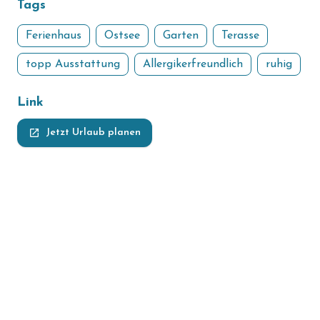
Tags
Ferienhaus
Ostsee
Garten
Terasse
topp Ausstattung
Allergikerfreundlich
ruhig
Link
launch
Jetzt Urlaub planen