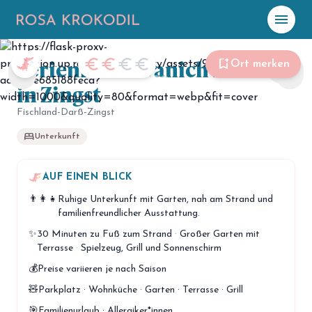
menu
Foto: Haus Kranichwiese
Ferienhaus Kranichwiese
☀️
Heute
euro
euro
euro
euro
bookmark_add
Ort merken
share
chevron_left
chevron_right
in Zingst
Plane mit Kro
ki
Fischland-Darß-Zingst
bed
Unterkunft
celebration
Events
NEU
hiking
AUF EINEN BLICK
Abenteuer
👨‍👩‍👧
Ruhige Unterkunft mit Garten, nah am Strand und
hotel
Unterkünfte
familienfreundlicher Ausstattung.
✨
30 Minuten zu Fuß zum Strand
·
Großer Garten mit
menu_book
Guides
Terrasse
·
Spielzeug, Grill und Sonnenschirm
map
💰
Preise variieren je nach Saison
Karte
🧸
Parkplatz · Wohnküche · Garten · Terrasse · Grill
🎯
Familienurlaub · Allergiker*innen