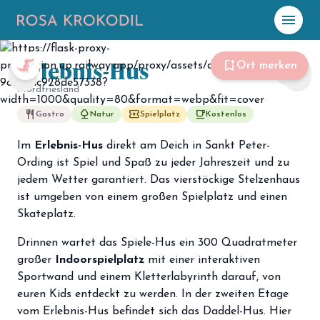
menu
Foto: TZ SPO
Erlebnis-Hus
☀️
Heute
bookmark_add
Ort merken
share
chevron_left
chevron_right
Nordfriesland
Plane mit Kro
ki
restaurant
nature
local_play
free_breakfast
Gastro
Natur
Spielplatz
Kostenlos
Im
Erlebnis-Hus
direkt am Deich in Sankt Peter-
celebration
Events
NEU
Ording ist Spiel und Spaß zu jeder Jahreszeit und zu
jedem Wetter garantiert. Das vierstöckige Stelzenhaus
hiking
Abenteuer
ist umgeben von einem großen Spielplatz und einen
hotel
Skateplatz.
Unterkünfte
Drinnen wartet das Spiele-Hus ein 300 Quadratmeter
menu_book
Guides
großer
Indoorspielplatz
mit einer interaktiven
map
Sportwand und einem Kletterlabyrinth darauf, von
Karte
euren Kids entdeckt zu werden. In der zweiten Etage
vom Erlebnis-Hus befindet sich das Daddel-Hus. Hier