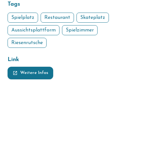
Tags
Spielplatz
Restaurant
Skateplatz
Aussichtsplattform
Spielzimmer
Riesenrutsche
Link
launch
Weitere Infos