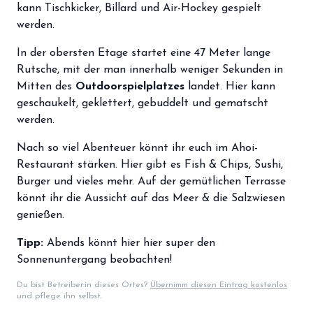
kann Tischkicker, Billard und Air-Hockey gespielt
storefront
Shop
werden.
loyalty
Mitgliedschaft
In der obersten Etage startet eine 47 Meter lange
Rutsche, mit der man innerhalb weniger Sekunden in
handshake
Partnerschaft
Mitten des
Outdoorspielplatzes
landet. Hier kann
groups
geschaukelt, geklettert, gebuddelt und gematscht
Entdecker Crew
werden.
Nach so viel Abenteuer könnt ihr euch im Ahoi-
login
Anmelden / Registrieren
Restaurant stärken. Hier gibt es Fish & Chips, Sushi,
Burger und vieles mehr. Auf der gemütlichen Terrasse
könnt ihr die Aussicht auf das Meer & die Salzwiesen
genießen.
Tipp:
Abends könnt hier hier super den
Sonnenuntergang beobachten!
Du bist Betreiber:in dieses Ortes?
Übernimm diesen Eintrag kostenlos
und pflege ihn selbst.