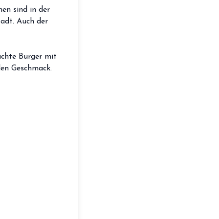
storefront
nen sind in der
Shop
adt. Auch der
loyalty
Mitgliedschaft
handshake
Partnerschaft
hte Burger mit
eden Geschmack.
groups
Entdecker Crew
login
Anmelden / Registrieren