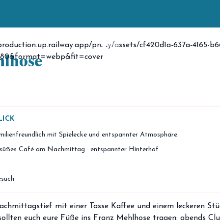
hlhose
LICK
ilienfreundlich mit Spielecke und entspannter Atmosphäre.
süßes Café am Nachmittag
·
entspannter Hinterhof
esuch
chmittagstief mit einer Tasse Kaffee und einem leckeren Stu
sollten euch eure Füße ins Franz Mehlhose tragen: abends Club