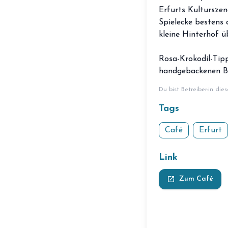
Erfurts Kulturszene
Spielecke bestens
kleine Hinterhof 
Rosa-Krokodil-Tip
handgebackenen Brö
Du bist Betreiber:in die
Tags
Café
Erfurt
Link
launch
Zum Café