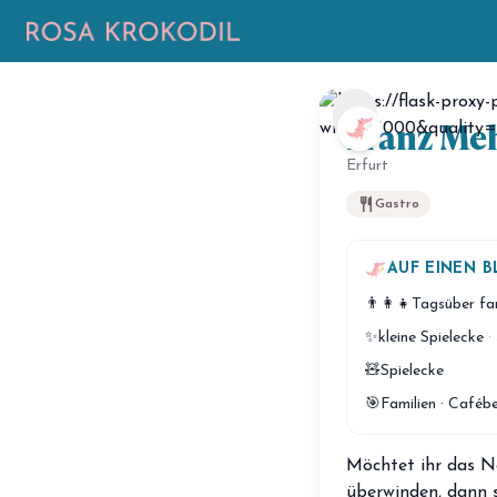
chevron_left
Franz Me
Erfurt
restaurant
Gastro
AUF EINEN B
👨‍👩‍👧
Tagsüber fam
✨
kleine Spielecke
·
🧸
Spielecke
🎯
Familien · Caféb
Möchtet ihr das Na
überwinden, dann 