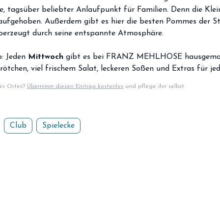
, tagsüber beliebter Anlaufpunkt für Familien. Denn die Klei
 aufgehoben. Außerdem gibt es hier die besten Pommes der St
überzeugt durch seine entspannte Atmosphäre.
p: Jeden
Mittwoch
gibt es bei FRANZ MEHLHOSE hausgemac
tchen, viel frischem Salat, leckeren Soßen und Extras für j
ses Ortes?
Übernimm diesen Eintrag kostenlos
und pflege ihn selbst.
Club
Spielecke