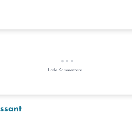
Laden...
Lade Kommentare...
essant