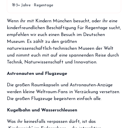
storefront
🎯
3+ Jahre · Regentage
Shop
loyalty
Mitgliedschaft
Wenn ihr mit Kindern München besucht, oder ihr eine
kinderfreundlichen Beschäftigung für Regentage sucht,
handshake
Partnerschaft
empfehlen wir euch einen Besuch im Deutschen
groups
Museum. Es zählt zu den größten
Entdecker Crew
naturwissenschaftlich-technischen Museen der Welt
und nimmt euch mit auf eine spannenden Reise durch
login
Anmelden / Registrieren
Technik, Naturwissenschaft und Innovation.
Astronauten und Flugzeuge
Die großen Raumkapseln und Astronauten-Anzüge
werden kleine Weltraum-Fans in Verzückung versetzen.
Die großen Flugzeuge begeistern einfach alle.
Kugelbahn und Wasserschleusen
Was ihr keinesfalls verpassen dürft, ist das