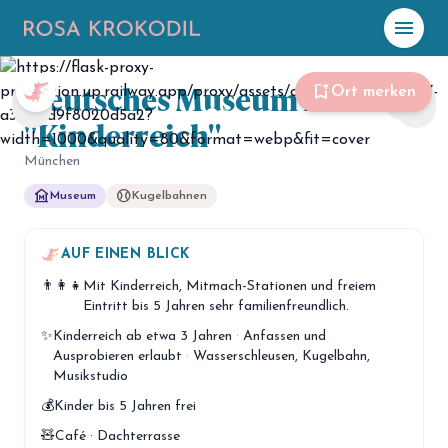
menu
Deutsches Museum mit
☀️
Heute
bookmark_add
Ort merken
share
chevron_left
chevron_right
"Kinderreich"
Plane mit Kro
ki
München
museum
sports_baseball
Museum
Kugelbahnen
celebration
Events
NEU
hiking
AUF EINEN BLICK
Abenteuer
👨‍👩‍👧
Mit Kinderreich, Mitmach-Stationen und freiem
hotel
Unterkünfte
Eintritt bis 5 Jahren sehr familienfreundlich.
✨
Kinderreich ab etwa 3 Jahren
·
Anfassen und
menu_book
Guides
Ausprobieren erlaubt
·
Wasserschleusen, Kugelbahn,
Musikstudio
map
Karte
💰
Kinder bis 5 Jahren frei
🧸
Café · Dachterrasse