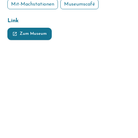
Mit-Machstationen
Museumscafé
Link
launch
Zum Museum