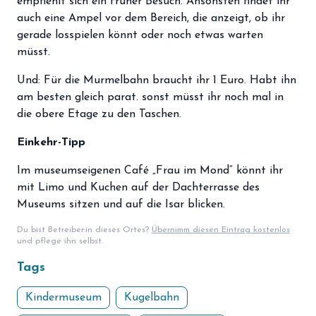
empfiehlt sich ein früher Besuch. Ansonsten findet ihr
auch eine Ampel vor dem Bereich, die anzeigt, ob ihr
gerade losspielen könnt oder noch etwas warten
müsst.
Und: Für die Murmelbahn braucht ihr 1 Euro. Habt ihn
am besten gleich parat. sonst müsst ihr noch mal in
die obere Etage zu den Taschen.
Einkehr-Tipp
Im museumseigenen Café „Frau im Mond“ könnt ihr
mit Limo und Kuchen auf der Dachterrasse des
Museums sitzen und auf die Isar blicken.
Du bist Betreiber:in dieses Ortes?
Übernimm diesen Eintrag kostenlos
und pflege ihn selbst.
Tags
Kindermuseum
Kugelbahn