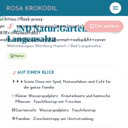
menu
Foto: Rosa Krokodil
BUND Natur!Garten Bad
☀️
Heute
bookmark_add
Ort merken
share
Langensalza
Plane mit Kro
ki
Welterberegion Wartburg Hainich / Bad Langensalza
nature
Natur
celebration
Events
NEU
hiking
AUF EINEN BLICK
Abenteuer
👨‍👩‍👧
Grüne Oase mit Spiel, Naturerlebnis und Café für
hotel
Unterkünfte
die ganze Familie.
✨
Kleiner Wasserspielplatz
·
Kräuterbeete und heimische
menu_book
Guides
Pflanzen
·
Feuchtbiotop mit Fröschen
map
🧸
Gartencafé · Wasserspielplatz · Feuchtbiotop
Karte
🎯
Familien · Zwischenstopp am Unstrutradweg