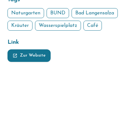
Naturgarten
BUND
Bad Langensalza
Kräuter
Wasserspielplatz
Café
Link
launch
Zur Website