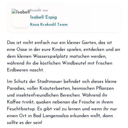
storefront
Shop
Erstellt von
loyalty
Isabell Espig
Mitgliedschaft
Rosa Krokodil Team
handshake
Partnerschaft
groups
Das ist nicht einfach nur ein kleiner Garten, das ist
Entdecker Crew
eine Oase in der eure Kinder spielen, entdecken und an
dem kleinen Wasserspielplatz matschen werden,
login
Anmelden / Registrieren
während ihr die köstlichen Windbeutel mit frischen
Erdbeeren nascht.
Im Schutz der Stadtmauer befindet sich dieses kleine
Paradies, voller Kräuterbeeten, heimischen Pflanzen
und insektenfreundlichen Bereichen. Während ihr
Kaffee trinkt, quaken nebenan die Frösche in ihrem
Feuchtbiotop. Es gibt viel zu lernen und wenn ihr nur
einen Ort in Bad Langensalza erkunden wollt, dann
sollte es der sein!