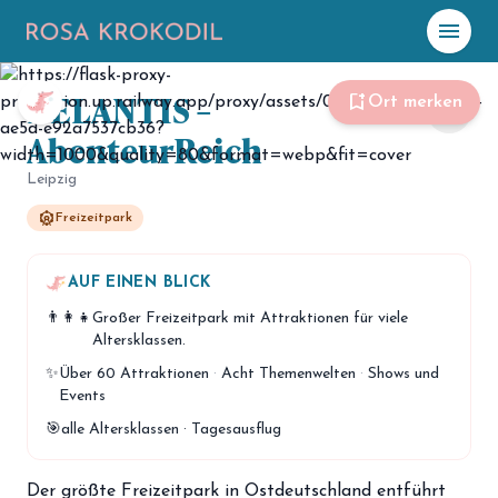
menu
Foto: Bjoern Walter
BELANTIS –
☀️
Heute
bookmark_add
Ort merken
share
AbenteurReich
Plane mit Kro
ki
Leipzig
attractions
Freizeitpark
celebration
Events
NEU
hiking
AUF EINEN BLICK
Abenteuer
👨‍👩‍👧
Großer Freizeitpark mit Attraktionen für viele
hotel
Unterkünfte
Altersklassen.
✨
Über 60 Attraktionen
·
Acht Themenwelten
·
Shows und
menu_book
Guides
Events
map
🎯
alle Altersklassen · Tagesausflug
Karte
Der größte Freizeitpark in Ostdeutschland entführt