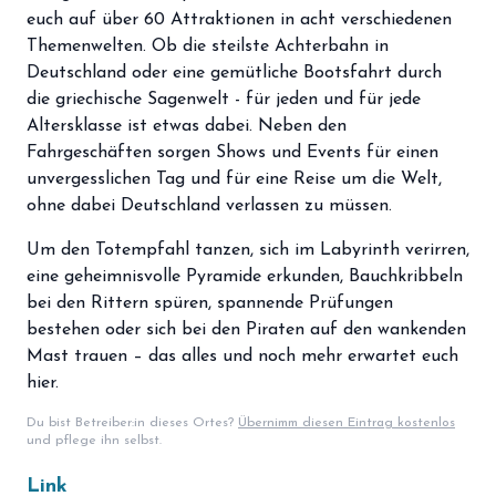
storefront
euch auf über 60 Attraktionen in acht verschiedenen
Shop
Themenwelten. Ob die steilste Achterbahn in
loyalty
Mitgliedschaft
Deutschland oder eine gemütliche Bootsfahrt durch
die griechische Sagenwelt - für jeden und für jede
handshake
Partnerschaft
Altersklasse ist etwas dabei. Neben den
Fahrgeschäften sorgen Shows und Events für einen
groups
Entdecker Crew
unvergesslichen Tag und für eine Reise um die Welt,
ohne dabei Deutschland verlassen zu müssen.
login
Anmelden / Registrieren
Um den Totempfahl tanzen, sich im Labyrinth verirren,
eine geheimnisvolle Pyramide erkunden, Bauchkribbeln
bei den Rittern spüren, spannende Prüfungen
bestehen oder sich bei den Piraten auf den wankenden
Mast trauen – das alles und noch mehr erwartet euch
hier.
Du bist Betreiber:in dieses Ortes?
Übernimm diesen Eintrag kostenlos
und pflege ihn selbst.
Link