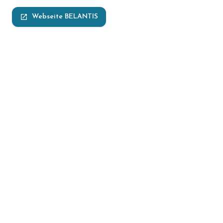
launch
Webseite BELANTIS