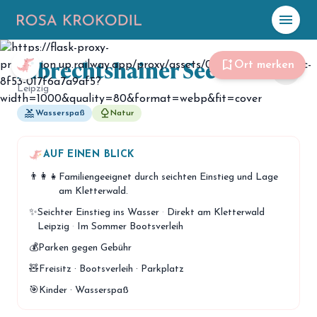
menu
Albrechtshainer See
☀️
Heute
bookmark_add
Ort merken
share
Leipzig
Plane mit Kro
ki
pool
nature
Wasserspaß
Natur
celebration
Events
AUF EINEN BLICK
NEU
👨‍👩‍👧
Familiengeeignet durch seichten Einstieg und Lage
hiking
Abenteuer
am Kletterwald.
hotel
✨
Seichter Einstieg ins Wasser
·
Direkt am Kletterwald
Unterkünfte
Leipzig
·
Im Sommer Bootsverleih
menu_book
Guides
💰
Parken gegen Gebühr
🧸
Freisitz · Bootsverleih · Parkplatz
map
Karte
🎯
Kinder · Wasserspaß