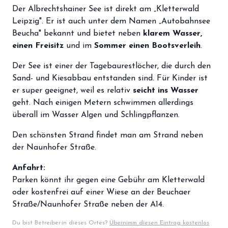
storefront
Der Albrechtshainer See ist direkt am „Kletterwald
Shop
Leipzig". Er ist auch unter dem Namen „Autobahnsee
loyalty
Mitgliedschaft
Beucha" bekannt und bietet neben
klarem Wasser,
einen Freisitz
und im
Sommer einen Bootsverleih
.
handshake
Partnerschaft
Der See ist einer der Tagebaurestlöcher, die durch den
groups
Entdecker Crew
Sand- und Kiesabbau entstanden sind. Für Kinder ist
er super geeignet, weil es relativ
seicht ins Wasser
geht. Nach einigen Metern schwimmen allerdings
login
Anmelden / Registrieren
überall im Wasser Algen und Schlingpflanzen.
Den schönsten Strand findet man am Strand neben
der Naunhofer Straße.
Anfahrt:
Parken könnt ihr gegen eine Gebühr am Kletterwald
oder kostenfrei auf einer Wiese an der Beuchaer
Straße/Naunhofer Straße neben der A14.
Du bist Betreiber:in dieses Ortes?
Übernimm diesen Eintrag kostenlos