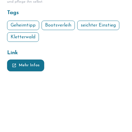
und pflege ihn selbst.
Tags
Geheimtipp
Bootsverleih
seichter Einstieg
Kletterwald
Link
launch
Mehr Infos