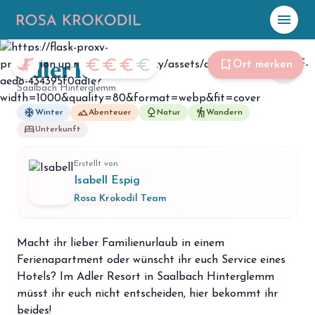
menu
Foto: Adler Resort Saalbach Hinterklemm
Adler Resort
☀️
Heute
euro
euro
euro
euro
bookmark_add
Ort merken
share
Saalbach Hinterglemm
Plane mit Kro
ki
ac_unit
landscape
nature
hiking
Winter
Abenteuer
Natur
Wandern
bed
Unterkunft
celebration
Events
NEU
Erstellt von
hiking
Isabell Espig
Abenteuer
Rosa Krokodil Team
hotel
Unterkünfte
menu_book
Macht ihr lieber Familienurlaub in einem
Guides
Ferienapartment oder wünscht ihr euch Service eines
map
Karte
Hotels? Im Adler Resort in Saalbach Hinterglemm
müsst ihr euch nicht entscheiden, hier bekommt ihr
beides!