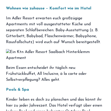
storefront
Shop
Wohnen wie zuhause – Komfort wie im Hotel
loyalty
Mitgliedschaft
Im Adler Resort erwarten euch großzügige
Apartments mit voll ausgestatteter Küche und
handshake
Partnerschaft
separaten Schlafbereichen. Baby-Ausstattung (z. B.
groups
Gitterbett, Babybad, Flaschenwärmer, Babyphone,
Entdecker Crew
Rausfallschutz) wird euch auf Wunsch bereitgestellt.
login
Anmelden / Registrieren
Beim Essen entscheidet ihr täglich neu:
Frühstückbuffet, All Inclusive, à la carte oder
Selbstverpflegung? Alles geht.
Pools & Spa
Kinder lieben es doch zu planschen und das könnt ihr
hier zu jeder Jahreszeit. Das Hotel verfügt über einen