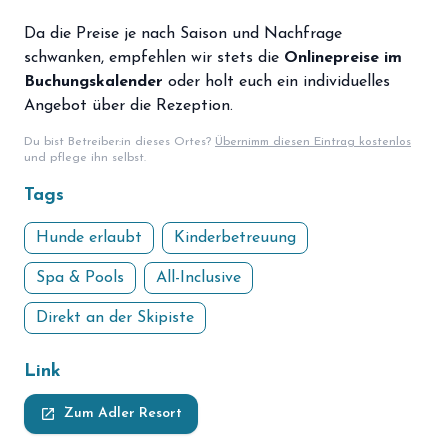
Da die Preise je nach Saison und Nachfrage
schwanken, empfehlen wir stets die
Onlinepreise im
Buchungskalender
oder holt euch ein individuelles
Angebot über die Rezeption.
Du bist Betreiber:in dieses Ortes?
Übernimm diesen Eintrag kostenlos
und pflege ihn selbst.
Tags
Hunde erlaubt
Kinderbetreuung
Spa & Pools
All-Inclusive
Direkt an der Skipiste
Link
launch
Zum Adler Resort