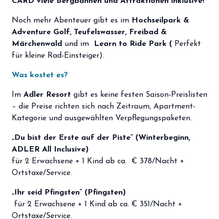
CARD viele Bergbahnen und Attraktionen inklusive!
Noch mehr Abenteuer gibt es im
Hochseilpark & ​​
Adventure Golf,
Teufelswasser, Freibad &
Märchenwald
und im
Learn to Ride Park (
Perfekt
für kleine Rad-Einsteiger).
Was kostet es?
Im
Adler Resort
gibt es keine festen Saison-Preislisten
– die Preise richten sich nach Zeitraum, Apartment-
Kategorie und ausgewählten Verpflegungspaketen.
„Du bist der Erste auf der Piste“ (Winterbeginn,
ADLER All Inclusive)
für 2 Erwachsene + 1 Kind ab ca.
€ 378/Nacht +
Ortstaxe/Service.
„Ihr seid Pfingsten“ (Pfingsten)
für 2 Erwachsene + 1 Kind ab ca. € 351/Nacht +
Ortstaxe/Service.