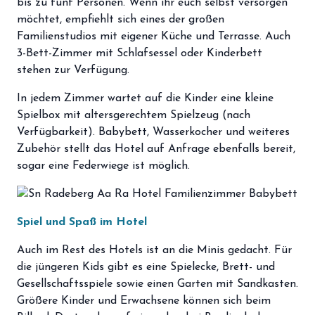
bis zu fünf Personen. Wenn ihr euch selbst versorgen
storefront
Shop
möchtet, empfiehlt sich eines der großen
Familienstudios mit eigener Küche und Terrasse. Auch
loyalty
Mitgliedschaft
3-Bett-Zimmer mit Schlafsessel oder Kinderbett
stehen zur Verfügung.
handshake
Partnerschaft
In jedem Zimmer wartet auf die Kinder eine kleine
groups
Entdecker Crew
Spielbox mit altersgerechtem Spielzeug (nach
Verfügbarkeit). Babybett, Wasserkocher und weiteres
Zubehör stellt das Hotel auf Anfrage ebenfalls bereit,
login
Anmelden / Registrieren
sogar eine Federwiege ist möglich.
Spiel und Spaß im Hotel
Auch im Rest des Hotels ist an die Minis gedacht. Für
die jüngeren Kids gibt es eine Spielecke, Brett- und
Gesellschaftsspiele sowie einen Garten mit Sandkasten.
Größere Kinder und Erwachsene können sich beim