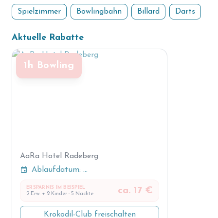
Spielzimmer
Bowlingbahn
Billard
Darts
Aktuelle Rabatte
1h Bowling
AaRa Hotel Radeberg
event
Ablaufdatum: ...
ERSPARNIS IM BEISPIEL
ca. 17 €
2 Erw. + 2 Kinder · 5 Nächte
Krokodil-Club freischalten