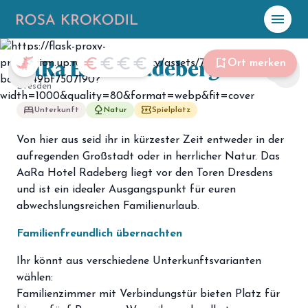
menu
Foto: AaRa Hotel Radeberg
AaRa Hotel Radeberg
☀️
Heute
euro
euro
euro
euro
bookmark_add
Ort merken
share
chevron_left
chevron_right
Dresden
Plane mit Kro
ki
bed
nature
local_play
Unterkunft
Natur
Spielplatz
Von hier aus seid ihr in kürzester Zeit entweder in der
celebration
Events
NEU
aufregenden Großstadt oder in herrlicher Natur. Das
AaRa Hotel Radeberg liegt vor den Toren Dresdens
hiking
Abenteuer
und ist ein idealer Ausgangspunkt für euren
hotel
abwechslungsreichen Familienurlaub.
Unterkünfte
Familienfreundlich übernachten
menu_book
Guides
Ihr könnt aus verschiedene Unterkunftsvarianten
map
Karte
wählen:
Familienzimmer mit Verbindungstür bieten Platz für