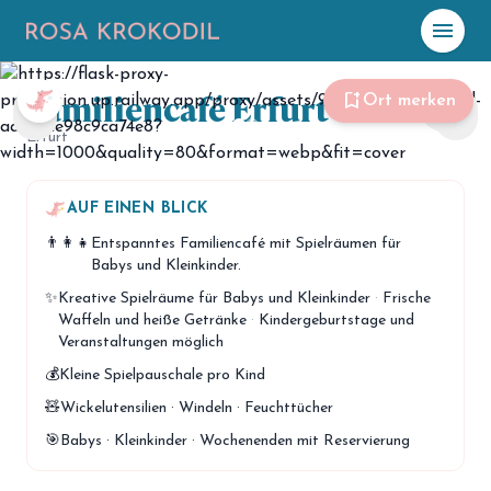
menu
Familiencafé Erfurt
☀️
Heute
bookmark_add
Ort merken
share
chevron_left
chevron_right
Erfurt
Plane mit Kro
ki
AUF EINEN BLICK
celebration
Events
NEU
👨‍👩‍👧
Entspanntes Familiencafé mit Spielräumen für
Babys und Kleinkinder.
hiking
Abenteuer
✨
Kreative Spielräume für Babys und Kleinkinder
·
Frische
Waffeln und heiße Getränke
·
Kindergeburtstage und
hotel
Unterkünfte
Veranstaltungen möglich
menu_book
💰
Kleine Spielpauschale pro Kind
Guides
🧸
Wickelutensilien · Windeln · Feuchttücher
map
Karte
🎯
Babys · Kleinkinder · Wochenenden mit Reservierung