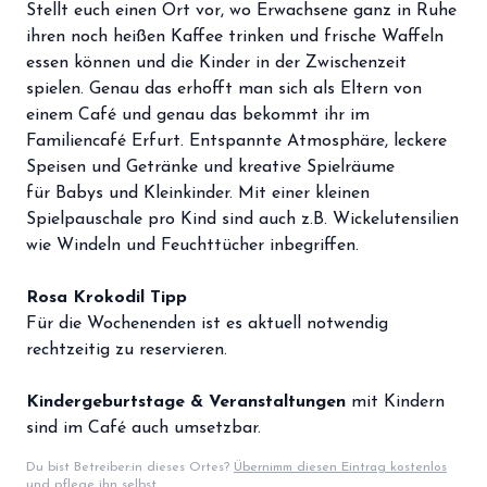
Stellt euch einen Ort vor, wo Erwachsene ganz in Ruhe
storefront
Shop
ihren noch heißen Kaffee trinken und frische Waffeln
loyalty
essen können und die Kinder in der Zwischenzeit
Mitgliedschaft
spielen. Genau das erhofft man sich als Eltern von
handshake
einem Café und genau das bekommt ihr im
Partnerschaft
Familiencafé Erfurt. Entspannte Atmosphäre, leckere
groups
Entdecker Crew
Speisen und Getränke und kreative Spielräume
für Babys und Kleinkinder. Mit einer kleinen
Spielpauschale pro Kind sind auch z.B. Wickelutensilien
login
Anmelden / Registrieren
wie Windeln und Feuchttücher inbegriffen.
Rosa Krokodil Tipp
Für die Wochenenden ist es aktuell notwendig
rechtzeitig zu reservieren.
Kindergeburtstage & Veranstaltungen
mit Kindern
sind im Café auch umsetzbar.
Du bist Betreiber:in dieses Ortes?
Übernimm diesen Eintrag kostenlos
und pflege ihn selbst.