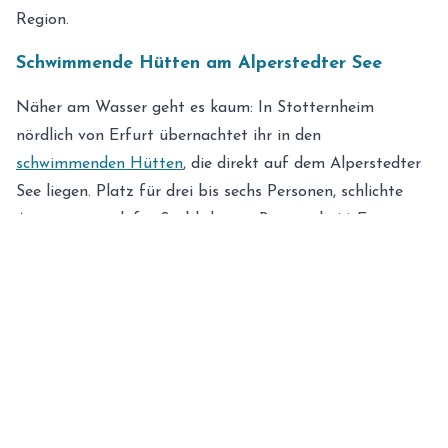
Region.
Schwimmende Hütten am Alperstedter See
Näher am Wasser geht es kaum: In Stotternheim
nördlich von Erfurt übernachtet ihr in den
schwimmenden Hütten
, die direkt auf dem Alperstedter
See liegen. Platz für drei bis sechs Personen, schlichte
Ausstattung, dafür Seeblick vom Bett – ab 66 Euro pro
Nacht ein kleines Abenteuer für sich.
Krämerhaus: Schlafen auf der Krämerbrücke
Auf der längsten durchgehend bebauten Brücke Europas
übernachten? Im
Krämerhaus
mitten in der Altstadt
geht genau das – in Apartments für bis zu vier
Personen. Zur Begrüßung gibt es Goldhelm-Schokolade
und ein Eis beim Eiskrämer. Zentraler und