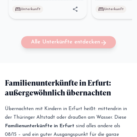
bed
bed
share
Unterkunft
Unterkunft
arrow_forward
Alle Unterkünfte entdecken
Familienunterkünfte in Erfurt:
außergewöhnlich übernachten
Übernachten mit Kindern in Erfurt heißt: mittendrin in
der Thüringer Altstadt oder draußen am Wasser. Diese
Familienunterkünfte in Erfurt
sind alles andere als
08/15 – und ein guter Ausgangspunkt für die ganze