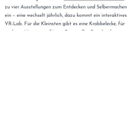
zu vier Ausstellungen zum Entdecken und Selbermachen
ein – eine wechselt jährlich, dazu kommt ein interaktives
VR-Lab. Für die Kleinsten gibt es eine Krabbelecke, für
euch ein Museumscafé mit Garten. Ein Ort, der die ganze
Familie sofort packt.
Kindermuseum: Leipzig als Messestadt erleben
Warum heißt Leipzig Messestadt? Im
Kindermuseum
des Stadtgeschichtlichen Museums
erfahrt ihr es
spielerisch: In „Kinder machen Messe“ prägen die Kinder
Münzen, verkleiden sich als Marktschreier und
schnuppern an Gewürzen. Geschichte zum Mitmachen –
die perfekte Ergänzung zum kreativen UNIKATUM.
Kids Safari: Erlebniswelt mit Wohlfühlfaktor