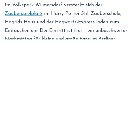
Im Volkspark Wilmersdorf versteckt sich der
Zauberspielplatz
im Harry-Potter-Stil: Zauberschule,
Hagrids Haus und der Hogwarts-Express laden zum
Eintauchen ein. Der Eintritt ist frei – ein unbeschwerter
Nachmittag für kleine und große Fans im Berliner
Westen.
Kinderbauernhof ufaFabrik: Tiere & Programm
In Tempelhof erwarten euch auf dem
Kinderbauernhof
der ufaFabrik
auf rund 1.600 m² die berühmten
Wollschweine, dazu ein buntes (Ferien-)Programm und
eine Kindercircusschule. Anders als der Zauberspielplatz
ist das ein Ort zum Anpacken und Versorgen – Tierliebe
garantiert.
Humboldt Forum: Kultur kostenlos erleben