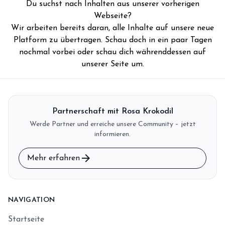
Du suchst nach Inhalten aus unserer vorherigen
storefront
Shop
Webseite?
Wir arbeiten bereits daran, alle Inhalte auf unsere neue
loyalty
Mitgliedschaft
Platform zu übertragen. Schau doch in ein paar Tagen
handshake
nochmal vorbei oder schau dich währenddessen auf
Partnerschaft
unserer Seite um.
groups
Entdecker Crew
login
Anmelden / Registrieren
Partnerschaft mit Rosa Krokodil
Werde Partner und erreiche unsere Community – jetzt
informieren.
arrow_forward
Mehr erfahren
NAVIGATION
Startseite